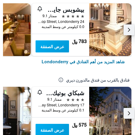
بيشوبس جايت هوتل
5 نجوم
ممتاز 9.1
24 Bishop Street, Londonderry, المملكة المتحدة
0.0 كيلومتر عن وسط المدينة
783 ﷼
عرض الصفقة
شاهد المزيد من أهم الفنادق في Londonderry
فنادق بالقرب من فندق مالدورن ديري
شبكاي بوتيك هوتل
4 نجوم
ممتاز 9.1
17 Shipquay Street, Londonderry, المملكة المتحدة
0.1 كيلومتر عن وسط المدينة
575 ﷼
عرض الصفقة