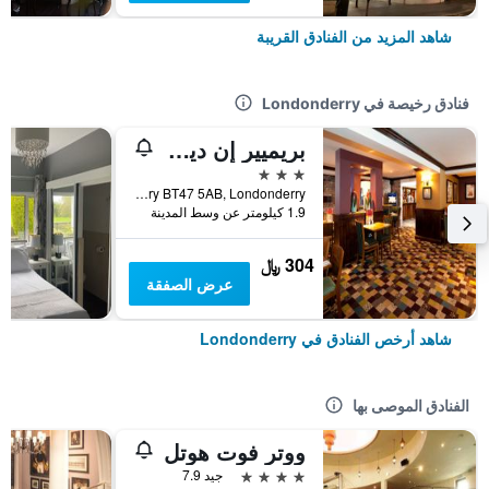
شاهد المزيد من الفنادق القريبة
فنادق رخيصة في Londonderry
بريميير إن ديري / لندنديري
3 نجوم
Crescent Link, Derry, Londonderry BT47 5AB, Londonderry, المملكة المتحدة
1.9 كيلومتر عن وسط المدينة
304 ﷼
عرض الصفقة
شاهد أرخص الفنادق في Londonderry
الفنادق الموصى بها
ووتر فوت هوتل
4 نجوم
جيد 7.9