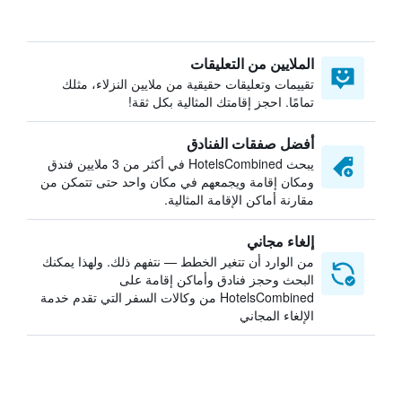
الملايين من التعليقات
تقييمات وتعليقات حقيقية من ملايين النزلاء، مثلك
تمامًا. احجز إقامتك المثالية بكل ثقة!
أفضل صفقات الفنادق
يبحث HotelsCombined في أكثر من 3 ملايين فندق
ومكان إقامة ويجمعهم في مكان واحد حتى تتمكن من
مقارنة أماكن الإقامة المثالية.
إلغاء مجاني
من الوارد أن تتغير الخطط — نتفهم ذلك. ولهذا يمكنك
البحث وحجز فنادق وأماكن إقامة على
HotelsCombined من وكالات السفر التي تقدم خدمة
الإلغاء المجاني