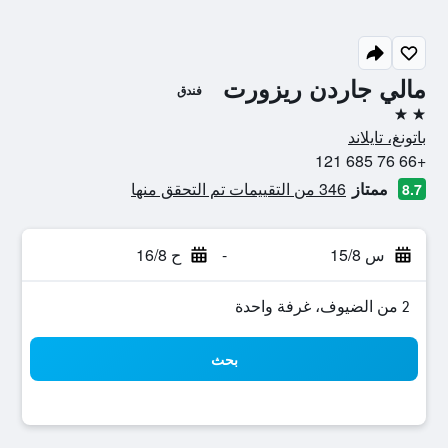
مالي جاردن ريزورت
فندق
2 نجمتين
باتونغ، تايلاند
+66 76 685 121
ممتاز
346 من التقييمات تم التحقق منها
8.7
س 15/8
-
ح 16/8
2 من الضيوف، غرفة واحدة
بحث