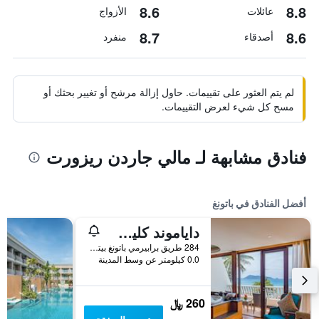
8.6
8.8
عائلات
الأزواج
8.7
8.6
أصدقاء
منفرد
لم يتم العثور على تقييمات. حاول إزالة مرشح أو تغيير بحثك أو
مسح كل شيء لعرض التقييمات.
فنادق مشابهة لـ مالي جاردن ريزورت
أفضل الفنادق في باتونغ
داياموند كليف ريزورت آند سبا، باتونج بيتش
284 طريق برابيرمي باتونغ بيتش, باتونغ, تايلاند
0.0 كيلومتر عن وسط المدينة
260 ﷼