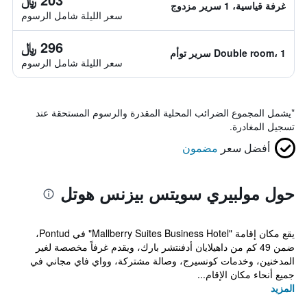
غرفة قياسية، 1 سرير مزدوج
سعر الليلة شامل الرسوم
296 ﷼
Double room، 1 سرير توأم
سعر الليلة شامل الرسوم
*
يشمل المجموع الضرائب المحلية المقدرة والرسوم المستحقة عند
تسجيل المغادرة.
أفضل سعر
مضمون
حول مولبيري سويتس بيزنس هوتل
يقع مكان إقامة "Mallberry Suites Business Hotel" في Pontud،
ضمن 49 كم من داهيلايان أدفنتشر بارك، ويقدم غرفاً مخصصة لغير
المدخنين، وخدمات كونسيرج، وصالة مشتركة، وواي فاي مجاني في
جميع أنحاء مكان الإقام...
المزيد