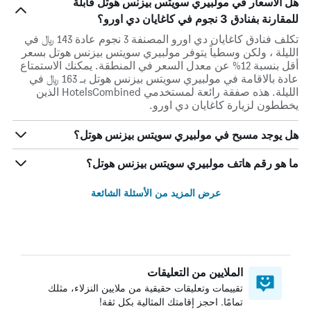
هل الأسعار في مولبيري سويتس بيزنس هوتل قابلة
للمقارنة بفنادق 3 نجوم في كاغايان دي اورو؟
تكلف فنادق كاغايان دي اورو المصنفة 3 نجوم عادة 143 ﷼ في
الليلة ، ولكن وسطياً يتوفر مولبيري سويتس بيزنس هوتل بسعر
أقل بنسبة 12% عن معدل السعر في المنطقة. يمكنك الاستمتاع
عادة بالاقامة في مولبيري سويتس بيزنس هوتل بـ 163 ﷼ في
الليلة. هذه صفقة رائعة لمستخدمي HotelsCombined الذين
يخططون لزيارة كاغايان دي اورو.
هل يوجد مسبح في مولبيري سويتس بيزنس هوتل؟
ما هو رقم هاتف مولبيري سويتس بيزنس هوتل؟
عرض المزيد من الأسئلة الشائعة
الملايين من التعليقات
تقييمات وتعليقات حقيقية من ملايين النزلاء، مثلك
تمامًا. احجز إقامتك المثالية بكل ثقة!