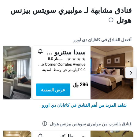
فنادق مشابهة لـ مولبيري سويتس بيزنس
هوتل
أفضل الفنادق في كاغايان دي اورو
سيدا سنتريو كاجايان دي ئورو
4 نجوم
ممتاز 9.0
CM Recto Corner Corrales Avenue, كاغايان دي اورو, الفلبين
0.0 كيلومتر عن وسط المدينة
296 ﷼
عرض الصفقة
شاهد المزيد من أهم الفنادق في كاغايان دي اورو
فنادق بالقرب من مولبيري سويتس بيزنس هوتل
جي-جاليكس إنهوتل