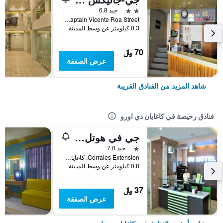
2 نجمتين
جيد 6.8
Captain Vicente Roa Street, كاغايان دي اورو, الفلبين
0.3 كيلومتر عن وسط المدينة
70 ﷼
عرض الصفقة
شاهد المزيد من الفنادق القريبة
فنادق رخيصة في كاغايان دي اورو
جي في هوتل كاجايان دي أورو
نجمة واحدة
جيد 7.0
Corrales Extension, كاغايان دي اورو, الفلبين
0.8 كيلومتر عن وسط المدينة
37 ﷼
عرض الصفقة