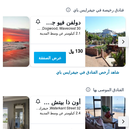
فنادق رخيصة في جيفرايس باي
دولفن فيو جست هاوس
30 Dogwood, Wavecrest, جيفرايس باي, محافظة الكاب الشرقية, جنوب أفريقيا
2.1 كيلومتر عن وسط المدينة
130 ﷼
عرض الصفقة
شاهد أرخص الفنادق في جيفرايس باي
الفنادق الموصى بها
أون ذا بيتش جست هاوس
32 Waterkant Street, جيفرايس باي, محافظة الكاب الشرقية, جنوب أفريقيا
2.4 كيلومتر عن وسط المدينة