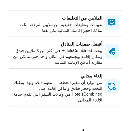
الملايين من التعليقات
تقييمات وتعليقات حقيقية من ملايين النزلاء، مثلك
تمامًا. احجز إقامتك المثالية بكل ثقة!
أفضل صفقات الفنادق
يبحث HotelsCombined في أكثر من 3 ملايين فندق
ومكان إقامة ويجمعهم في مكان واحد حتى تتمكن من
مقارنة أماكن الإقامة المثالية.
إلغاء مجاني
من الوارد أن تتغير الخطط — نتفهم ذلك. ولهذا يمكنك
البحث وحجز فنادق وأماكن إقامة على
HotelsCombined من وكالات السفر التي تقدم خدمة
الإلغاء المجاني