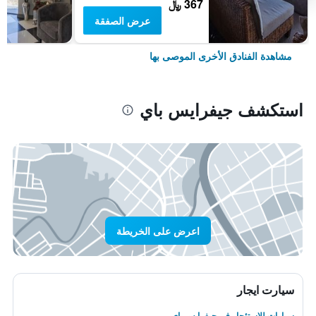
367 ﷼
عرض الصفقة
مشاهدة الفنادق الأخرى الموصى بها
استكشف جيفرايس باي
اعرض على الخريطة
سيارت ايجار
سيارات للاستئجار في جيفرايس باي