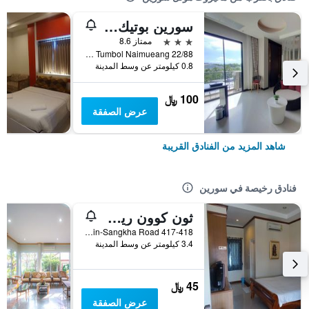
سورين بوتيك هوتل
3 نجوم
ممتاز 8.6
22/88 Municipality 3 Tumbol Naimueang, سورين, تايلاند
0.8 كيلومتر عن وسط المدينة
100 ﷼
عرض الصفقة
شاهد المزيد من الفنادق القريبة
فنادق رخيصة في سورين
ثون كوون ريزورت
417-418 Surin-Sangkha Road, سورين, تايلاند
3.4 كيلومتر عن وسط المدينة
45 ﷼
عرض الصفقة