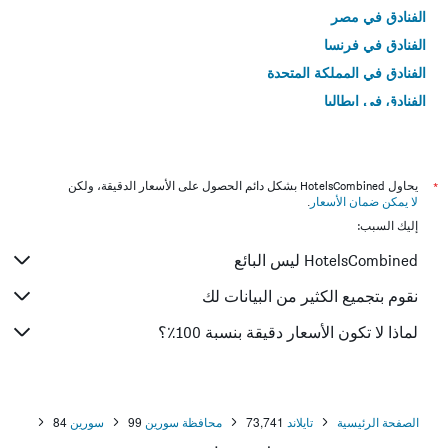
الفنادق في مصر
الفنادق في فرنسا
الفنادق في المملكة المتحدة
الفنادق في إيطاليا
الفنادق في تايلاند
*
يحاول HotelsCombined بشكل دائم الحصول على الأسعار الدقيقة، ولكن
لا يمكن ضمان الأسعار
.
إليك السبب:
HotelsCombined ليس البائع
نقوم بتجميع الكثير من البيانات لك
لماذا لا تكون الأسعار دقيقة بنسبة 100٪؟
الصفحة الرئيسية
تايلاند
73,741
محافظة سورين
99
سورين
84