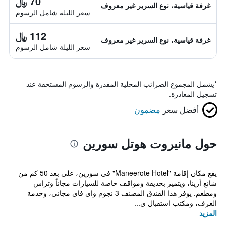
70 ﷼
غرفة قياسية، نوع السرير غير معروف
سعر الليلة شامل الرسوم
112 ﷼
غرفة قياسية، نوع السرير غير معروف
سعر الليلة شامل الرسوم
*
يشمل المجموع الضرائب المحلية المقدرة والرسوم المستحقة عند
تسجيل المغادرة.
أفضل سعر
مضمون
حول مانيروت هوتل سورين
يقع مكان إقامة "Maneerote Hotel" في سورين، على بعد 50 كم من
شانغ أرينا، ويتميز بحديقة ومواقف خاصة للسيارات مجاناً وتراس
ومطعم. يوفر هذا الفندق المصنف 3 نجوم واي فاي مجاني، وخدمة
الغرف، ومكتب استقبال ي...
المزيد