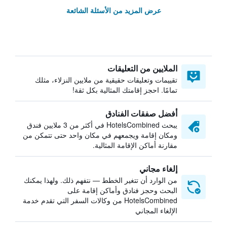
عرض المزيد من الأسئلة الشائعة
الملايين من التعليقات
تقييمات وتعليقات حقيقية من ملايين النزلاء، مثلك
تمامًا. احجز إقامتك المثالية بكل ثقة!
أفضل صفقات الفنادق
يبحث HotelsCombined في أكثر من 3 ملايين فندق
ومكان إقامة ويجمعهم في مكان واحد حتى تتمكن من
مقارنة أماكن الإقامة المثالية.
إلغاء مجاني
من الوارد أن تتغير الخطط — نتفهم ذلك. ولهذا يمكنك
البحث وحجز فنادق وأماكن إقامة على
HotelsCombined من وكالات السفر التي تقدم خدمة
الإلغاء المجاني