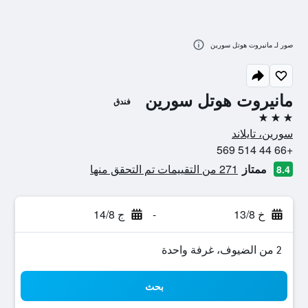
صور لـ مانيروت هوتل سورين
مانيروت هوتل سورين
فندق
3 نجوم
سورين، تايلاند
+66 44 514 569
ممتاز
271 من التقييمات تم التحقق منها
8.4
خ 13/8
-
ج 14/8
2 من الضيوف، غرفة واحدة
بحث