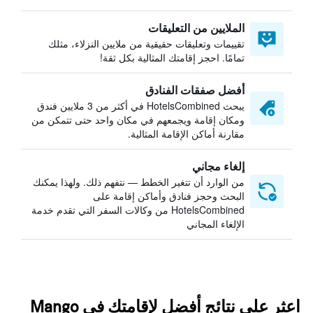
الملايين من التعليقات
تقييمات وتعليقات حقيقية من ملايين النزلاء، مثلك
تمامًا. احجز إقامتك المثالية بكل ثقة!
أفضل صفقات الفنادق
يبحث HotelsCombined في أكثر من 3 ملايين فندق
ومكان إقامة ويجمعهم في مكان واحد حتى تتمكن من
مقارنة أماكن الإقامة المثالية.
إلغاء مجاني
من الوارد أن تتغير الخطط — نتفهم ذلك. ولهذا يمكنك
البحث وحجز فنادق وأماكن إقامة على
HotelsCombined من وكالات السفر التي تقدم خدمة
الإلغاء المجاني
اعثر على نتائج أفضل لإقامتك في Mango