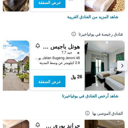
عرض الصفقة
شاهد المزيد من الفنادق القريبة
فنادق رخيصة في يوغياخيرتا
هوتل باجيس أسري
نجمة واحدة
جيد 7.7
46 Jalan Sugeng Jeroni, يوغياخيرتا, إندونيسيا
2.6 كيلومتر عن وسط المدينة
26 ﷼
عرض الصفقة
شاهد أرخص الفنادق في يوغياخيرتا
الفنادق الموصى بها
جراند بوري سارون يوجياكارتا