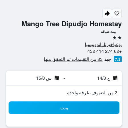
Mango Tree Dipudjo Homestay
بيت ضيافة
2 نجمتين
يوغياخيرتا، إندونيسيا
+62 274 414 432
جيد
83 من التقييمات تم التحقق منها
7.3
ج 14/8
-
س 15/8
2 من الضيوف، غرفة واحدة
بحث