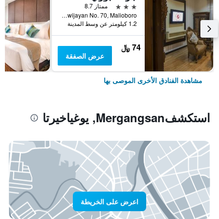
3 نجوم
ممتاز 8.7
Jl. Sosrowijayan No. 70, Malioboro, يوغياخيرتا, إندونيسيا
1.2 كيلومتر عن وسط المدينة
74 ﷼
عرض الصفقة
مشاهدة الفنادق الأخرى الموصى بها
استكشفMergangsan, يوغياخيرتا
اعرض على الخريطة