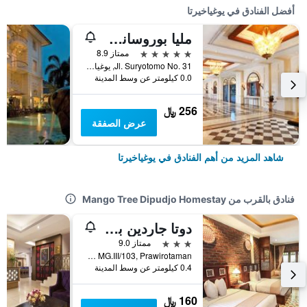
أفضل الفنادق في يوغياخيرتا
مليا بوروساني يوجياكارتا
5 نجوم
ممتاز 8.9
Jl. Suryotomo No. 31, يوغياخيرتا, إندونيسيا
0.0 كيلومتر عن وسط المدينة
256 ﷼
عرض الصفقة
شاهد المزيد من أهم الفنادق في يوغياخيرتا
فنادق بالقرب من Mango Tree Dipudjo Homestay
دوتا جاردين بوتيك فيلا
3 نجوم
ممتاز 9.0
Timuran MG.III/103, Prawirotaman, يوغياخيرتا, إندونيسيا
0.4 كيلومتر عن وسط المدينة
160 ﷼