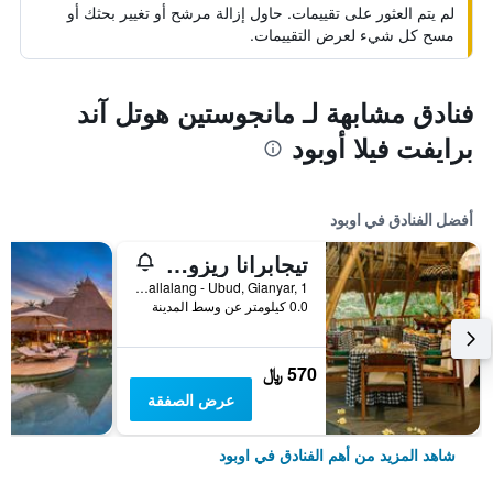
لم يتم العثور على تقييمات. حاول إزالة مرشح أو تغيير بحثك أو
مسح كل شيء لعرض التقييمات.
فنادق مشابهة لـ مانجوستين هوتل آند
برايفت فيلا أوبود
أفضل الفنادق في اوبود
تيجابرانا ريزورت آند سبا
Banjar Sapat, Tegallalang - Ubud, Gianyar, 1, اوبود, إندونيسيا
0.0 كيلومتر عن وسط المدينة
570 ﷼
عرض الصفقة
شاهد المزيد من أهم الفنادق في اوبود