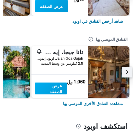
عرض الصفقة
شاهد أرخص الفنادق في اوبود
الفنادق الموصى بها
تانا جيجا، إيه ريزورت باي هاديبرانا
Jalan Goa Gajah, اوبود, إندونيسيا
2.8 كيلومتر عن وسط المدينة
1,060 ﷼
عرض
الصفقة
مشاهدة الفنادق الأخرى الموصى بها
استكشف اوبود