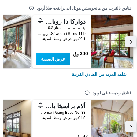
فنادق بالقرب من مانجوستين هوتل آند برايفت فيلا أوبود
دواركا ذا رويال فيلاز
4 نجوم
ممتاز 9.2
Sriwedari St. no 11 b, اوبود, إندونيسيا
0.1 كيلومتر عن وسط المدينة
300 ﷼
عرض الصفقة
شاهد المزيد من الفنادق القريبة
فنادق رخيصة في اوبود
ألام براسيثا بالي أوبود
Banjar Tohpati Gang Bucu No. 88, اوبود, إندونيسيا
4.5 كيلومتر عن وسط المدينة
37 ﷼