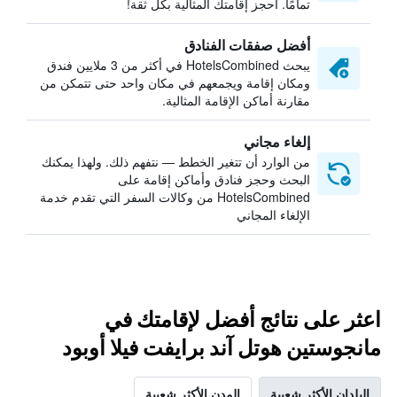
تمامًا. احجز إقامتك المثالية بكل ثقة!
أفضل صفقات الفنادق
يبحث HotelsCombined في أكثر من 3 ملايين فندق
ومكان إقامة ويجمعهم في مكان واحد حتى تتمكن من
مقارنة أماكن الإقامة المثالية.
إلغاء مجاني
من الوارد أن تتغير الخطط — نتفهم ذلك. ولهذا يمكنك
البحث وحجز فنادق وأماكن إقامة على
HotelsCombined من وكالات السفر التي تقدم خدمة
الإلغاء المجاني
اعثر على نتائج أفضل لإقامتك في
مانجوستين هوتل آند برايفت فيلا أوبود
البلدان الأكثر شعبية
المدن الأكثر شعبية