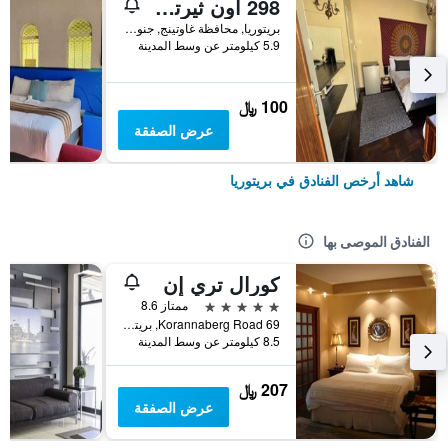
298 أون ثيرتي فورث
بريتوريا, محافظة غاوتينج, جنوب أفريقيا
5.9 كيلومتر عن وسط المدينة
100 ﷼
عرض الصفقة
شاهد أرخص الفنادق في بريتوريا
الفنادق الموصى بها
كورال تري إن
5 نجوم
ممتاز 8.6
69 Korannaberg Road, بريتوريا, محافظة غاوتينج, جنوب أفريقيا
8.5 كيلومتر عن وسط المدينة
207 ﷼
عرض الصفقة