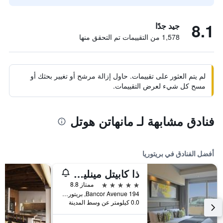
8.1
جيد جدًا
1,578 من التقييمات تم التحقق منها
لم يتم العثور على تقييمات. حاول إزالة مرشح أو تغيير بحثك أو
مسح كل شيء لعرض التقييمات.
فنادق مشابهة لـ مانهاتن هوتل
أفضل الفنادق في بريتوريا
ذا كابيتل مينلين مين
5 نجوم
ممتاز 8.8
194 Bancor Avenue, بريتوريا, محافظة غاوتينج, جنوب أفريقيا
0.0 كيلومتر عن وسط المدينة