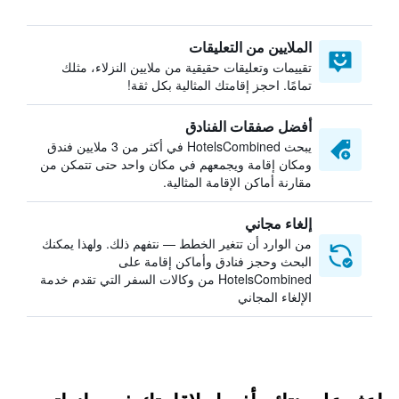
الملايين من التعليقات
تقييمات وتعليقات حقيقية من ملايين النزلاء، مثلك
تمامًا. احجز إقامتك المثالية بكل ثقة!
أفضل صفقات الفنادق
يبحث HotelsCombined في أكثر من 3 ملايين فندق
ومكان إقامة ويجمعهم في مكان واحد حتى تتمكن من
مقارنة أماكن الإقامة المثالية.
إلغاء مجاني
من الوارد أن تتغير الخطط — نتفهم ذلك. ولهذا يمكنك
البحث وحجز فنادق وأماكن إقامة على
HotelsCombined من وكالات السفر التي تقدم خدمة
الإلغاء المجاني