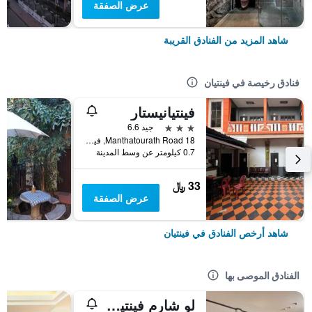
عرض الصفقة
شاهد المزيد من الفنادق القريبة
فنادق رخيصة في فينتيان
فينتيانيستار
3 نجوم
جيد 6.6
18 Manthatourath Road, فينتيان, لاوس
0.7 كيلومتر عن وسط المدينة
33 ﷼
عرض الصفقة
شاهد أرخص الفنادق في فينتيان
الفنادق الموصى بها
لو شارم فينتيان هوتل