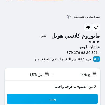
صور لـ مانوروم كلاسي هوتل
مانوروم كلاسي هوتل
فندق
3 نجوم
فينتيان، لاوس
+856 20 98 279 879
جيد
947 من التقييمات تم التحقق منها
6.4
ج 14/8
-
س 15/8
2 من الضيوف، غرفة واحدة
بحث