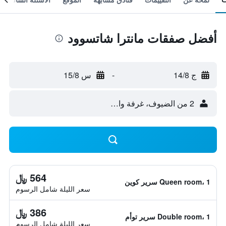
أفضل صفقات مانترا شاتسوود
ج 14/8
-
س 15/8
2 من الضيوف، غرفة واحدة
564 ﷼
Queen room، 1 سرير كوين
سعر الليلة شامل الرسوم
386 ﷼
Double room، 1 سرير توأم
سعر الليلة شامل الرسوم