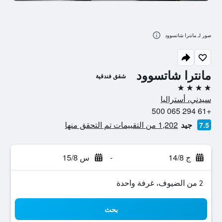
صور لـ مانترا شاتسوود
مانترا شاتسوود
شقق فندقية
4 نجوم
سيدني، أستراليا
+61 294 065 500
جيد
1,202 من التقييمات تم التحقق منها
7.5
ج 14/8
-
س 15/8
2 من الضيوف، غرفة واحدة
بحث