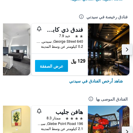
فنادق رخيصة في سيدني
فندق ذي كابسول
2 نجمتين
جيد 7.9
640 George Street, سيدني, NSW, أستراليا
0.2 كيلومتر عن وسط المدينة
129 ﷼
عرض الصفقة
شاهد أرخص الفنادق في سيدني
الفنادق الموصى بها
هافن جليب
4 نجوم
ممتاز 8.3
196 Glebe Point Road, سيدني, NSW, أستراليا
2.1 كيلومتر عن وسط المدينة