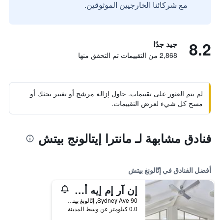
مع شركائنا الخارجيين الموثوقين.
8.2
جيد جدًا
2,868 من التقييمات تم التحقق منها
لم يتم العثور على تقييمات. حاول إزالة مرشح أو تغيير بحثك أو
مسح كل شيء لعرض التقييمات.
فنادق مشابهة لـ مانترا إيتالونج بيتش
أفضل الفنادق في إتّالونغ بيتش
إن آر إم إيه أوشن بيتش هوليداي ريزورت
90 Sydney Ave, إتّالونغ بيتش, NSW, أستراليا
0.0 كيلومتر عن وسط المدينة