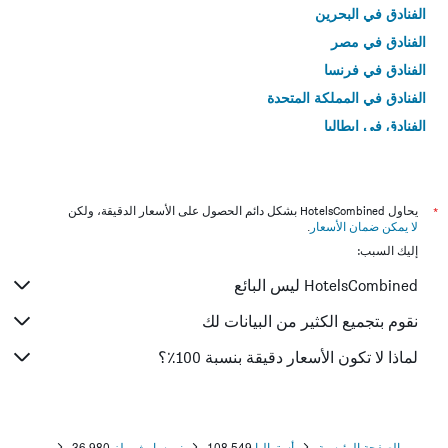
الفنادق في البحرين
الفنادق في مصر
الفنادق في فرنسا
الفنادق في المملكة المتحدة
الفنادق في إيطاليا
الفنادق في تايلاند
*
يحاول HotelsCombined بشكل دائم الحصول على الأسعار الدقيقة، ولكن
لا يمكن ضمان الأسعار
.
إليك السبب:
HotelsCombined ليس البائع
نقوم بتجميع الكثير من البيانات لك
لماذا لا تكون الأسعار دقيقة بنسبة 100٪؟
الصفحة الرئيسية
أستراليا
108,549
نيو ساوث ويلز
36,980