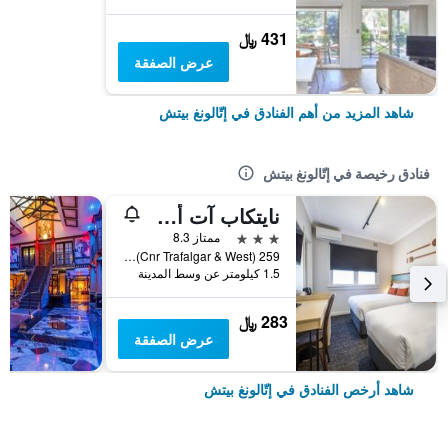
431 ﷼
عرض الصفقة
شاهد المزيد من أهم الفنادق في إتّالونغ بيتش
فنادق رخيصة في إتّالونغ بيتش
نايتكاب آت أوشن بيتش هوتل
3 نجوم
ممتاز 8.3
259 West St (Cnr Trafalgar & West), إتّالونغ بيتش, NSW, أستراليا
1.5 كيلومتر عن وسط المدينة
283 ﷼
عرض الصفقة
شاهد أرخص الفنادق في إتّالونغ بيتش