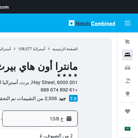
.com
رحلات طيران
الصفحة الرئيسية
أستراليا
108,577
أستراليا
فنادق
مانترا أون هاي بير
سيارات
4 نجوم
حزم العروض
201 Hay Street, 6000, برث, أستراليا الغربية, أستراليا
+61 892 674 888
استكشاف
جيد
2,506 من التقييمات تم التحقق منها
7.3
رحلات
خ 13/8
-
العَرَبِيَّة
2 من الضيوف، غرفة واحدة