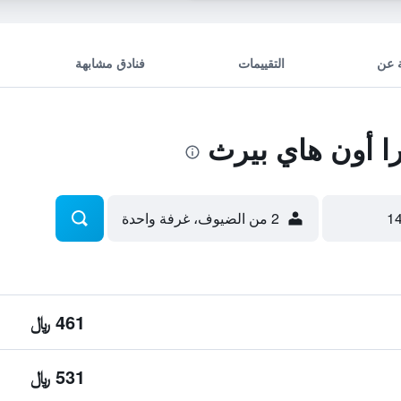
 عن
التقييمات
فنادق مشابهة
ا أون هاي بيرث
2 من الضيوف، غرفة واحدة
461 ﷼
531 ﷼