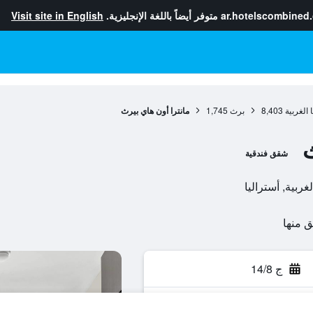
ar.hotelscombined
متوفر أيضاً باللغة الإنجليزية.
Visit site in English
 الغربية
8,403
برث
1,745
مانترا أون هاي بيرث
ث
شقق فندقية
ج 14/8