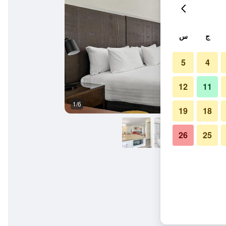
ج
س
5
4
12
11
1/6
مطعم
19
18
26
25