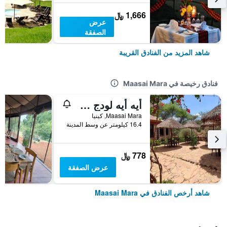
1,666 ﷼
عرض
الصفقة
شاهد المزيد من الفنادق القريبة
فنادق رخيصة في Maasai Mara
أيه أيه لودج ماساي مارا
Maasai Mara, كينيا
16.4 كيلومتر عن وسط المدينة
778 ﷼
عرض الصفقة
شاهد أرخص الفنادق في Maasai Mara