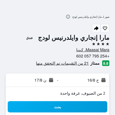
صور لـ مارا إنجاري وايلدرنيس لودج
مارا إنجاري وايلدرنيس لودج
فندق
4 نجوم
Maasai Mara، كينيا
+254 795 057 602
ممتاز
21 من التقييمات تم التحقق منها
8.8
ح 16/8
-
ن 17/8
2 من الضيوف، غرفة واحدة
بحث