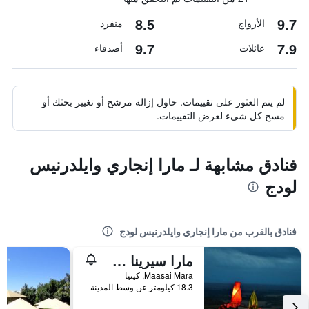
8.5
9.7
الأزواج
منفرد
9.7
7.9
عائلات
أصدقاء
لم يتم العثور على تقييمات. حاول إزالة مرشح أو تغيير بحثك أو
مسح كل شيء لعرض التقييمات.
فنادق مشابهة لـ مارا إنجاري وايلدرنيس
لودج
فنادق بالقرب من مارا إنجاري وايلدرنيس لودج
مارا سيرينا سافاري لودج
Maasai Mara, كينيا
18.3 كيلومتر عن وسط المدينة