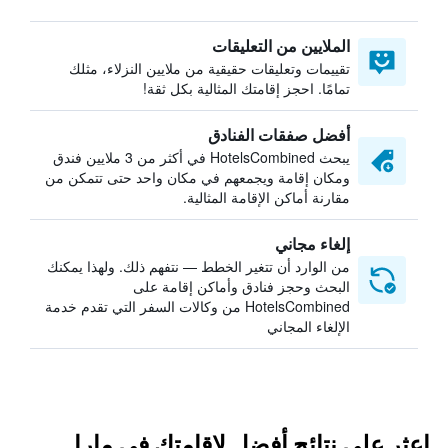
الملايين من التعليقات
تقييمات وتعليقات حقيقية من ملايين النزلاء، مثلك
تمامًا. احجز إقامتك المثالية بكل ثقة!
أفضل صفقات الفنادق
يبحث HotelsCombined في أكثر من 3 ملايين فندق
ومكان إقامة ويجمعهم في مكان واحد حتى تتمكن من
مقارنة أماكن الإقامة المثالية.
إلغاء مجاني
من الوارد أن تتغير الخطط — نتفهم ذلك. ولهذا يمكنك
البحث وحجز فنادق وأماكن إقامة على
HotelsCombined من وكالات السفر التي تقدم خدمة
الإلغاء المجاني
اعثر على نتائج أفضل لإقامتك في مارا