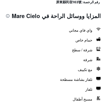
رقم الرخصة: 屏東縣民宿163號
المزايا ووسائل الراحة في Mare Cielo
واي فاي مجاني
حمام خاص
شرفة / سطح
شرفة
مع تكييف
تلفاز بشاشة مسطحة
تلفاز
مسبح أطفال