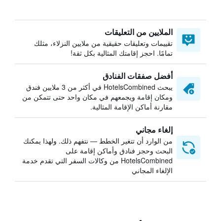
الملايين من التعليقات
تقييمات وتعليقات حقيقية من ملايين النزلاء، مثلك
تمامًا. احجز إقامتك المثالية بكل ثقة!
أفضل صفقات الفنادق
يبحث HotelsCombined في أكثر من 3 ملايين فندق
ومكان إقامة ويجمعهم في مكان واحد حتى تتمكن من
مقارنة أماكن الإقامة المثالية.
إلغاء مجاني
من الوارد أن تتغير الخطط — نتفهم ذلك. ولهذا يمكنك
البحث وحجز فنادق وأماكن إقامة على
HotelsCombined من وكالات السفر التي تقدم خدمة
الإلغاء المجاني