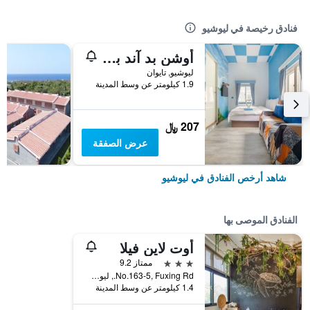
فنادق رخيصة في ليوشيو
أوشن بد آند بريكفاست
ليوشيو, تايوان
1.9 كيلومتر عن وسط المدينة
207 ﷼
عرض الصفقة
شاهد أرخص الفنادق في ليوشيو
الفنادق الموصى بها
أوت لاين فيلا
3 نجوم
ممتاز 9.2
No.163-5, Fuxing Rd., ليوشيو, تايوان
1.4 كيلومتر عن وسط المدينة