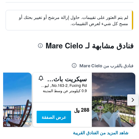
لم يتم العثور على تقييمات. حاول إزالة مرشح أو تغيير بحثك أو
مسح كل شيء لعرض التقييمات.
فنادق مشابهة لـ Mare Cielo
فنادق بالقرب من Mare Cielo
سيكريت باث بد آند بريكفاست
No.163-2, Fuxing Rd., ليوشيو, تايوان
0.9 كيلومتر عن وسط المدينة
288 ﷼
عرض الصفقة
شاهد المزيد من الفنادق القريبة