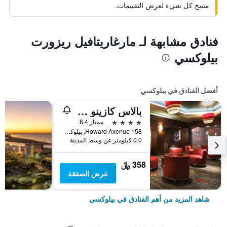
مسح كل شيء لعرض التقييمات.
فنادق مشابهة لـ مارغاريتافيل ريزورت
بيلوكسي
أفضل الفنادق في بيلوكسي
بالاس كازينو ريزورت
4 نجوم
ممتاز 8.4
158 Howard Avenue, بيلوكسي, MS, الولايات المتحدة الأميريكية
0.0 كيلومتر عن وسط المدينة
358 ﷼
عرض الصفقة
شاهد المزيد من أهم الفنادق في بيلوكسي