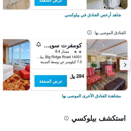
عرض الصفقة
شاهد أرخص الفنادق في بيلوكسي
الفنادق الموصى بها
كومفرت سويتس - أوشن سبرنجس
2 نجمتين
ممتاز 8.4
14001 Big Ridge Road, بيلوكسي, MS, الولايات المتحدة الأميريكية
7.3 كيلومتر عن وسط المدينة
284 ﷼
عرض الصفقة
مشاهدة الفنادق الأخرى الموصى بها
استكشف بيلوكسي