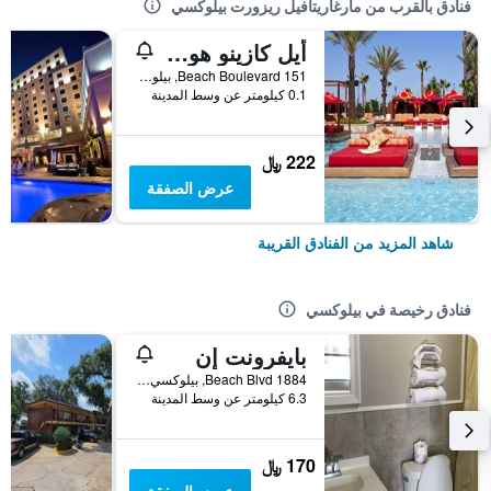
فنادق بالقرب من مارغاريتافيل ريزورت بيلوكسي
أيل كازينو هوتل بيلوكسي
151 Beach Boulevard, بيلوكسي, MS, الولايات المتحدة الأميريكية
0.1 كيلومتر عن وسط المدينة
222 ﷼
عرض الصفقة
شاهد المزيد من الفنادق القريبة
فنادق رخيصة في بيلوكسي
بايفرونت إن
1884 Beach Blvd, بيلوكسي, MS, الولايات المتحدة الأميريكية
6.3 كيلومتر عن وسط المدينة
170 ﷼