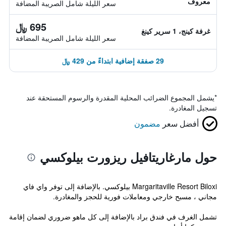
معروف
سعر الليلة شامل الصريبة المضافة
695 ﷼
غرفة كينج، 1 سرير كينغ
سعر الليلة شامل الصريبة المضافة
29 صفقة إضافية ابتداءً من 429 ﷼
*
يشمل المجموع الضرائب المحلية المقدرة والرسوم المستحقة عند
تسجيل المغادرة.
أفضل سعر
مضمون
حول مارغاريتافيل ريزورت بيلوكسي
Margaritaville Resort Biloxi بيلوكسي. بالإضافة إلى توفر واي فاي
مجاني ، مسبح خارجي ومعاملات فورية للحجز والمغادرة.
تشمل الغرف في فندق براد بالإضافة إلى كل ماهو ضروري لضمان إقامة