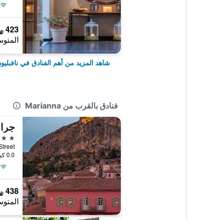
423 ﷼
المتوس
شاهد المزيد من أهم الفنادق في نافبليو
فنادق بالقرب من Marianna
جران
4 نجوم
ou Street
0.0 كيلومتر عن وسط المدينة
438 ﷼
المتوس