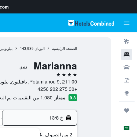
.com
رحلات طيران
الصفحة الرئيسية
اليونان
143,939
بيلوبونيز
فنادق
Marianna
سيارات
فندق
4 نجوم
حزم العروض
Potamianou 9, 211 00, نافبليون, بيلوبونيز, اليونان
+30 275 202 4256
استكشاف
ممتاز
1,080 من التقييمات تم التحقق منها
9.3
رحلات
خ 13/8
-
العَرَبِيَّة
2 من الضيوف، غرفة واحدة