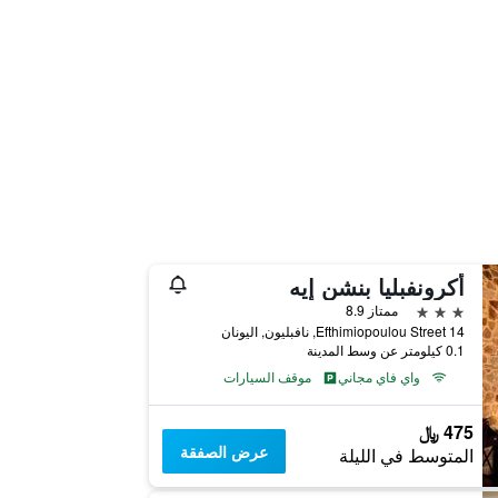
أكرونفبليا بنشن إيه
3 نجوم
ممتاز 8.9
14 Efthimiopoulou Street, نافبليون, اليونان
0.1 كيلومتر عن وسط المدينة
واي فاي مجاني
موقف السيارات
475 ﷼
عرض الصفقة
المتوسط في الليلة