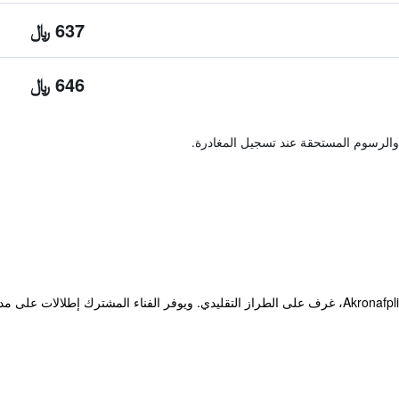
637 ﷼
646 ﷼
والرسوم المستحقة عند تسجيل المغادرة.