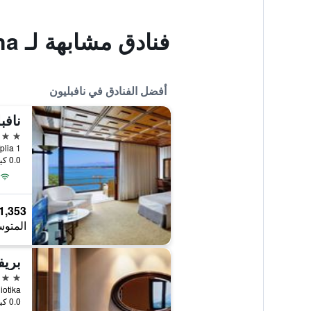
فنادق مشابهة لـ Marianna
أفضل الفنادق في نافبليون
نافب
5 نجوم
Akronafplia 1,
0.0 كيلومتر عن وسط المدينة
1,353 ﷼
المتوس
4 نجوم
Pyrgiotika, نافب
0.0 كيلومتر عن وسط المدينة