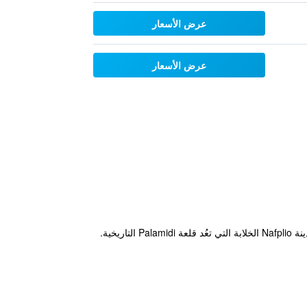
عرض الأسعار
عرض الأسعار
يقدم فندق Marianna المُخبأ تحت صخرة Akronafplia، غرف على الطراز التقليدي. ويوفر الفناء المشترك إطلالات على مدينة Nafplio الخلابة التي تعُد قلعة Palamidi التاريخية.