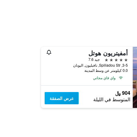
أمفيتريون هوتل
5 نجوم
جيد 7.6
3-5, Spiliadou Str, نافبليون, اليونان
0.0 كيلومتر عن وسط المدينة
واي فاي مجاني
904 ﷼
عرض الصفقة
المتوسط في الليلة