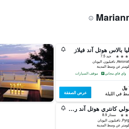
ليا بالاس هوتل آند فيلاز
جيد 7.5
 نافبليون, اليونان
واي فاي مجاني
موقف السيارات
عرض الصفقة
ط في الليلة
بريفولي كانتري هوتل آند ريتريت
ممتاز 8.9
ليون, اليونان