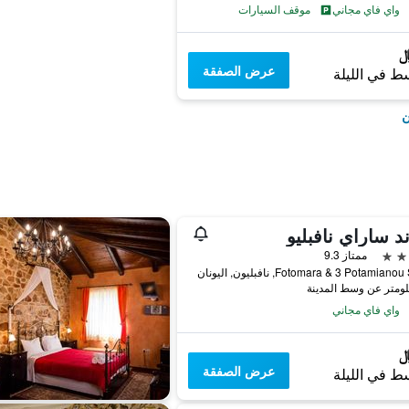
واي فاي مجاني
موقف السيارات
عرض الصفقة
ط في الليلة
ن
د ساراي نافبليو
ممتاز 9.3
Fotomara & 3 Potamian, نافبليون, اليونان
واي فاي مجاني
عرض الصفقة
ط في الليلة