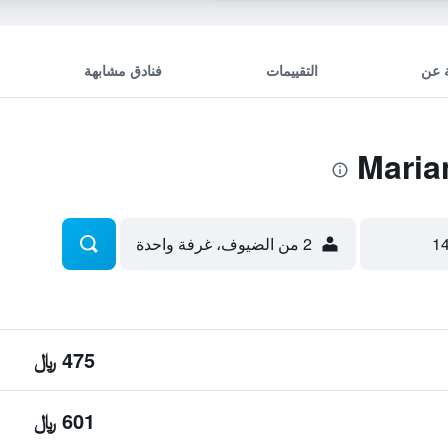
 عن
التقييمات
فنادق مشابهة
2 من الضيوف، غرفة واحدة
475 ﷼
601 ﷼