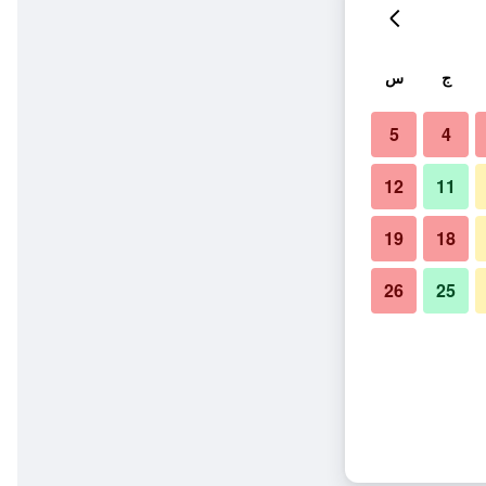
ج
س
5
4
12
11
19
18
26
25