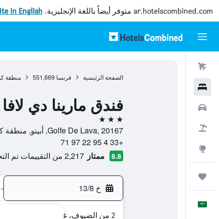
ar.hotelscombined.com
متوفر أيضاً باللغة الإنجليزية.
site in English
رحلات طيران
الصفحة الرئيسية
فرنسا
551,669
منطقة كو
فنادق
فندق مارينا دي لافا
سيارات
3 نجوم
حزم العروض
Golfe De Lava, 20167, أبيتو, منطقة كورسيكا, فرنسا
+33 4 95 22 97 71
استكشاف
ممتاز
2,217 من التقييمات تم التحقق منها
8.8
رحلات
خ 13/8
-
العَرَبِيَّة
2 من الضيوف، غرفة واحدة