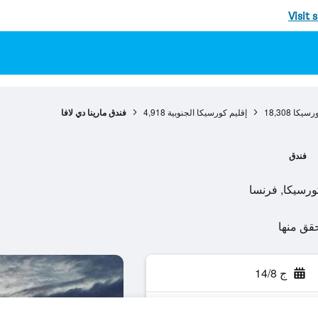
Visit 
رسيكا
18,308
إقليم كورسيكا الجنوبية
4,918
فندق مارينا دي لافا
فندق
ج 14/8