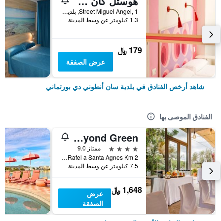
هوستل كان جورات
Street Miguel Angel, 1, بلدية سان أنطوني دي بورتماني, إيبيزا, أسبانيا
1.3 كيلومتر عن وسط المدينة
179 ﷼
عرض الصفقة
شاهد أرخص الفنادق في بلدية سان أنطوني دي بورتماني
الفنادق الموصى بها
Can Lluc Boutique Country Hotel & Villas, a member of Beyond Green
4 نجوم
ممتاز 9.0
Cami Des Terset, Ctra Sant Rafel a Santa Agnes Km 2, بلدية سان أنطوني دي بورتماني, إيبيزا, أسبانيا
7.5 كيلومتر عن وسط المدينة
1,648 ﷼
عرض
الصفقة