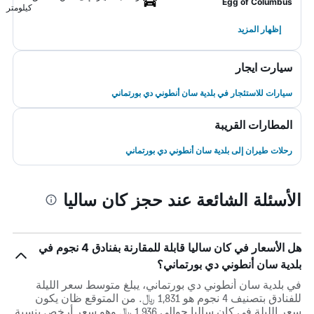
Egg of Columbus
كيلومتر
إظهار المزيد
سيارت ايجار
سيارات للاستئجار في بلدية سان أنطوني دي بورتماني
المطارات القريبة
رحلات طيران إلى بلدية سان أنطوني دي بورتماني
الأسئلة الشائعة عند حجز كان ساليا
هل الأسعار في كان ساليا قابلة للمقارنة بفنادق 4 نجوم في
بلدية سان أنطوني دي بورتماني؟
في بلدية سان أنطوني دي بورتماني، يبلغ متوسط ​​سعر الليلة
للفنادق بتصنيف 4 نجوم هو 1,831 ﷼. من المتوقع ظان يكون
سعر الليلة في كان ساليا حوالي 1,936 ﷼ وهو سعر أرخص بنسبة