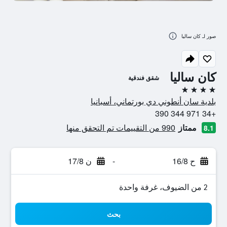
صور لـ كان ساليا
كان ساليا
شقق فندقية
4 نجوم
بلدية سان أنطوني دي بورتماني، أسبانيا
+34 971 344 390
ممتاز
990 من التقييمات تم التحقق منها
8.1
ح 16/8
-
ن 17/8
2 من الضيوف، غرفة واحدة
بحث