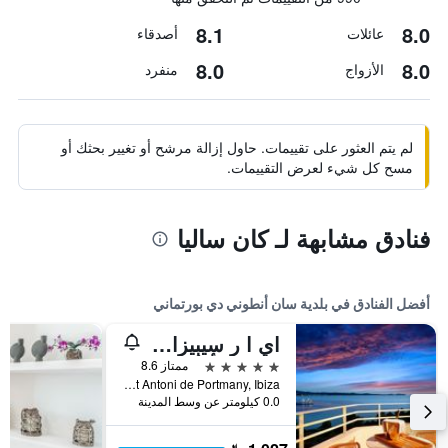
8.1
8.0
عائلات
أصدقاء
8.0
8.0
الأزواج
منفرد
لم يتم العثور على تقييمات. حاول إزالة مرشح أو تغيير بحثك أو
مسح كل شيء لعرض التقييمات.
فنادق مشابهة لـ كان ساليا
أفضل الفنادق في بلدية سان أنطوني دي بورتماني
اي ا ر سٕيبٕيزا هوتل - ٔلبالغس ٔنلي +16
5 نجوم
ممتاز 8.6
Carretera Cala Gracio (Cami Del Portixol 1) Sant Antoni de Portmany, Ibiza, بلدية سان أنطوني دي بورتماني, إيبيزا, أسبانيا
0.0 كيلومتر عن وسط المدينة