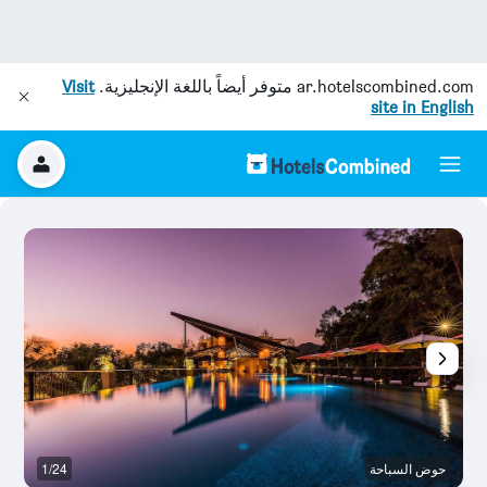
ar.hotelscombined.com
متوفر أيضاً باللغة الإنجليزية.
Visit
site in English
حوض السباحة
1/24
ش