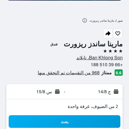
صور لـ مارينا ساندز ريزورت
مارينا ساندز ريزورت
فندق
4 نجوم
Ban Khlong Son، تايلاند
+66 39 510 188
ممتاز
968 من التقييمات تم التحقق منها
8.6
ج 14/8
-
س 15/8
2 من الضيوف، غرفة واحدة
بحث