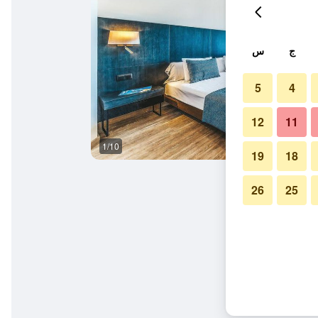
ج
س
5
4
12
11
1/10
حوض السباحة
19
18
26
25