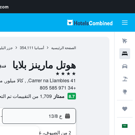
.com
رحلات طيران
الصفحة الرئيسية
أسبانيا
354,111
جزر البلي
فنادق
هوتل مارينز بلايا
سيارات
فندق
4 نجوم
حزم العروض
Carrer na Llambies 41, , كالا ميلور, مالوركا, أسبانيا
+34 971 585 805
استكشاف
ممتاز
1,709 من التقييمات تم التحقق منها
8.7
رحلات
خ 13/8
-
العَرَبِيَّة
2 من الضيوف، غرفة واحدة