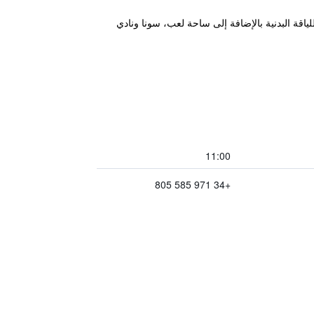
لي. ويوجد أيضاً مركز للياقة البدنية بالإضافة إلى ساحة لعب، سونا ونادي
11:00
+34 971 585 805