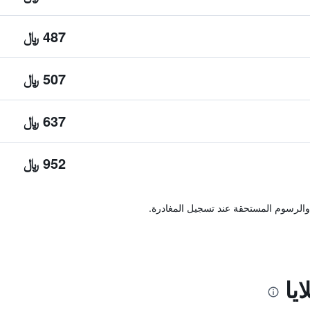
487 ﷼
507 ﷼
637 ﷼
952 ﷼
والرسوم المستحقة عند تسجيل المغادرة.
يا