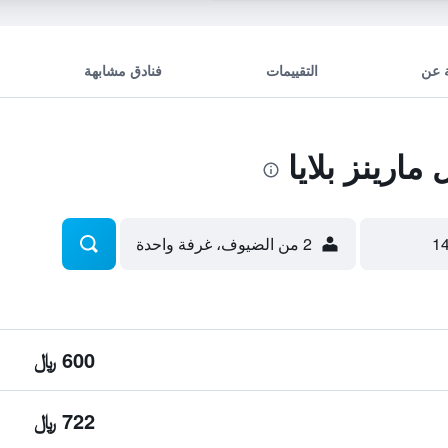
 عن
التقييمات
فنادق مشابهة
ارينز بلايا
2 من الضيوف، غرفة واحدة
600 ﷼
722 ﷼