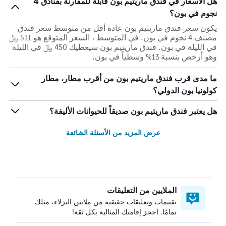
هل الأسعار في فندق ماريتيم بون قابلة للمقارنة بفنادق 4
نجوم في بون؟
يكون سعر فندق ماريتيم بون عادة أقل من متوسط ​​سعر فندق
مصنف 4 نجوم في بون. في المتوسط ، السعر المتوقع هو 511 ﷼
في الليلة في بون. فندق ماريتيم بون سيعطيك 450 ﷼ في الليلة
وهو أرخص بنسبة 13% وسطياً في بون.
ما مدى قرب فندق ماريتيم بون من أقرب مطار، مطار
كولونيا بون الدولي؟
هل يعتبر فندق ماريتيم بون صديقاً للحيوانات الأليفة؟
عرض المزيد من الأسئلة الشائعة
الملايين من التعليقات
تقييمات وتعليقات حقيقية من ملايين النزلاء، مثلك
تمامًا. احجز إقامتك المثالية بكل ثقة!