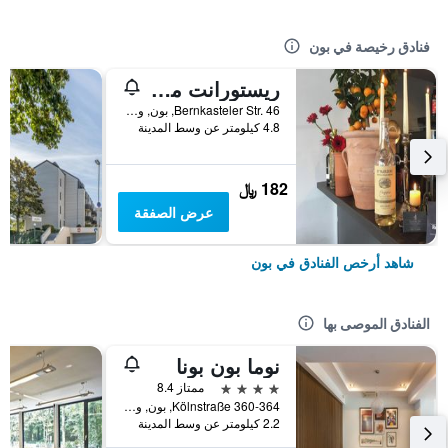
فنادق رخيصة في بون
ريستورانت موتل فريسدورفر هوف
Bernkasteler Str. 46, بون, ولاية شمال الراين وستفاليا, ألمانيا
4.8 كيلومتر عن وسط المدينة
182 ﷼
عرض الصفقة
شاهد أرخص الفنادق في بون
الفنادق الموصى بها
نوما بون بونا
4 نجوم
ممتاز 8.4
Kölnstraße 360-364, بون, ولاية شمال الراين وستفاليا, ألمانيا
2.2 كيلومتر عن وسط المدينة