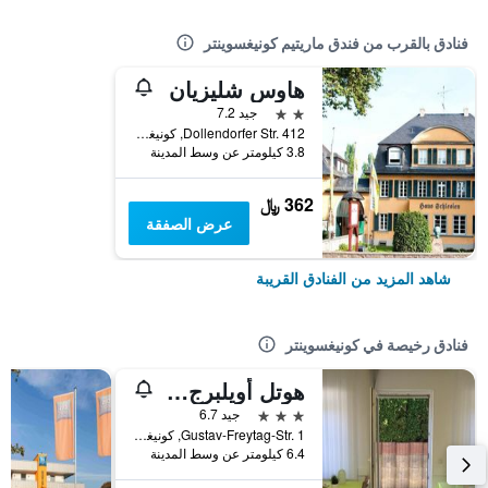
فنادق بالقرب من فندق ماريتيم كونيغسوينتر
هاوس شليزيان
2 نجمتين
جيد 7.2
Dollendorfer Str. 412, كونيغسوينتر, ولاية شمال الراين وستفاليا, ألمانيا
3.8 كيلومتر عن وسط المدينة
362 ﷼
عرض الصفقة
شاهد المزيد من الفنادق القريبة
فنادق رخيصة في كونيغسوينتر
هوتل أويلبرج بدجيت - بون سود كونيجزوينتر
3 نجوم
جيد 6.7
Gustav-Freytag-Str. 1, كونيغسوينتر, ولاية شمال الراين وستفاليا, ألمانيا
6.4 كيلومتر عن وسط المدينة