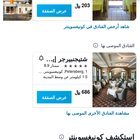
203 ﷼
عرض الصفقة
شاهد أرخص الفنادق في كونيغسوينتر
الفنادق الموصى بها
شتيجنبيرجر إيكون جراند هوتل آند سبا بيترسبيرج
5 نجوم
ممتاز 8.9
Petersberg, 1, كونيغسوينتر, ولاية شمال الراين وستفاليا, ألمانيا
1.5 كيلومتر عن وسط المدينة
686 ﷼
عرض الصفقة
مشاهدة الفنادق الأخرى الموصى بها
استكشف كونيغسوينتر