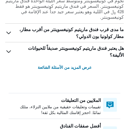
نجوم في كونيغسوينتر ومتوسط ​​سعر الليلة الواحدة فندق ماريتيم
كونيغسوينتر. السعر في فندق ماريتيم كونيغسوينتر هو فقط
428 ﷼ في الللية وهو يعتبر سعر جيد جداً عند الإقامة في
كونيغسوينتر.
ما مدى قرب فندق ماريتيم كونيغسوينتر من أقرب مطار،
مطار كولونيا بون الدولي؟
هل يعتبر فندق ماريتيم كونيغسوينتر صديقاً للحيوانات
الأليفة؟
عرض المزيد من الأسئلة الشائعة
الملايين من التعليقات
تقييمات وتعليقات حقيقية من ملايين النزلاء، مثلك
تمامًا. احجز إقامتك المثالية بكل ثقة!
أفضل صفقات الفنادق