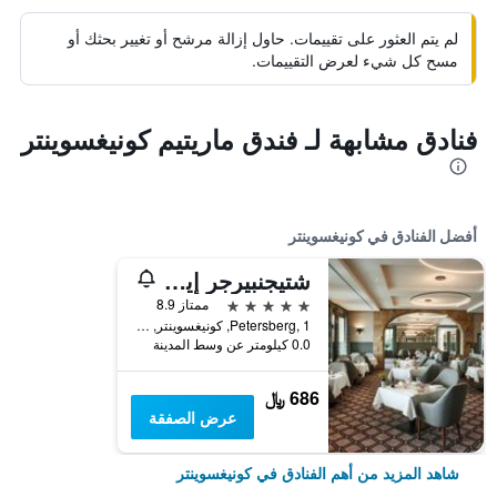
لم يتم العثور على تقييمات. حاول إزالة مرشح أو تغيير بحثك أو
مسح كل شيء لعرض التقييمات.
فنادق مشابهة لـ فندق ماريتيم كونيغسوينتر
أفضل الفنادق في كونيغسوينتر
شتيجنبيرجر إيكون جراند هوتل آند سبا بيترسبيرج
5 نجوم
ممتاز 8.9
Petersberg, 1, كونيغسوينتر, ولاية شمال الراين وستفاليا, ألمانيا
0.0 كيلومتر عن وسط المدينة
686 ﷼
عرض الصفقة
شاهد المزيد من أهم الفنادق في كونيغسوينتر