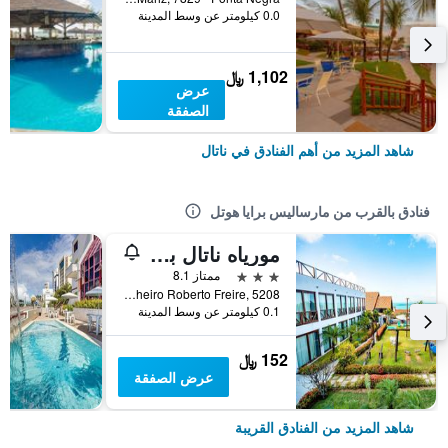
0.0 كيلومتر عن وسط المدينة
1,102 ﷼
عرض
الصفقة
شاهد المزيد من أهم الفنادق في ناتال
فنادق بالقرب من مارساليس برايا هوتل
مورياه ناتال بيتش هوتل
3 نجوم
ممتاز 8.1
Av. Engenheiro Roberto Freire, 5208, ناتال, البرازيل
0.1 كيلومتر عن وسط المدينة
152 ﷼
عرض الصفقة
شاهد المزيد من الفنادق القريبة