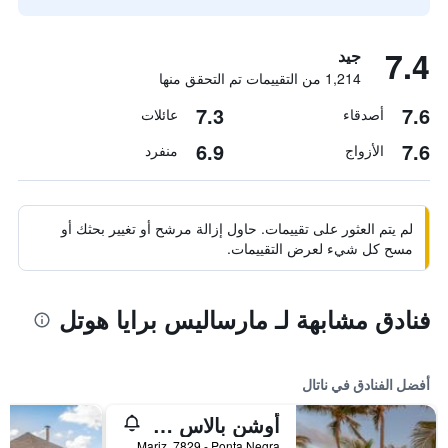
7.4
جيد
1,214 من التقييمات تم التحقق منها
7.3
7.6
أصدقاء
عائلات
6.9
7.6
الأزواج
منفرد
لم يتم العثور على تقييمات. حاول إزالة مرشح أو تغيير بحثك أو
مسح كل شيء لعرض التقييمات.
فنادق مشابهة لـ مارساليس برايا هوتل
أفضل الفنادق في ناتال
أوشن بالاس - بريميوم بسعر شامل جميع الخدمات
Via Costeira Sen. Dinarte Medeiros Mariz, 7829 - Ponta Negra, ناتال, البرازيل