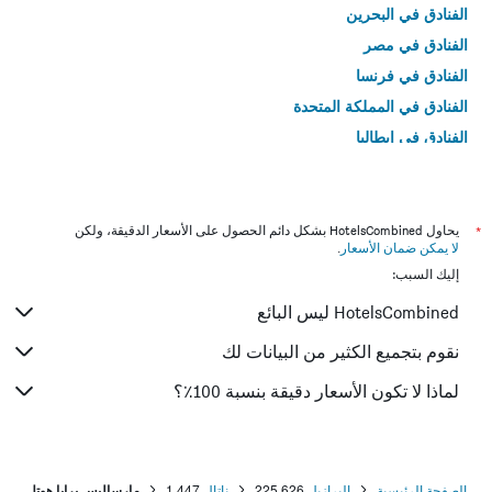
الفنادق في البحرين
الفنادق في مصر
الفنادق في فرنسا
الفنادق في المملكة المتحدة
الفنادق في إيطاليا
الفنادق في تايلاند
*
يحاول HotelsCombined بشكل دائم الحصول على الأسعار الدقيقة، ولكن
لا يمكن ضمان الأسعار
.
إليك السبب:
HotelsCombined ليس البائع
نقوم بتجميع الكثير من البيانات لك
لماذا لا تكون الأسعار دقيقة بنسبة 100٪؟
الصفحة الرئيسية
البرازيل
225,626
ناتال
1,447
مارساليس برايا هوتل