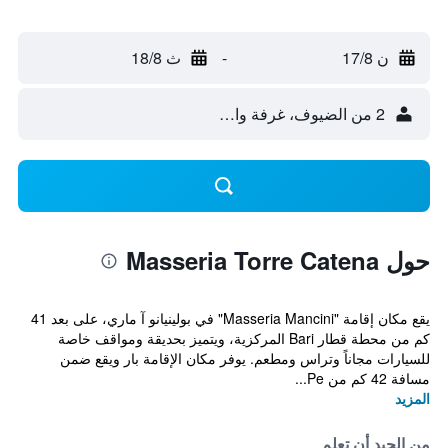
ن 17/8
-
ث 18/8
2 من الضيوف، غرفة واحدة
حول Masseria Torre Catena
يقع مكان إقامة "Masseria Mancini" في بولينيانو آ ماري، على بعد 41
كم من محطة قطار Bari المركزية، ويتميز بحديقة ومواقف خاصة
للسيارات مجاناً وتراس ومطعم. يوفر مكان الإقامة بار ويقع ضمن
مسافة 42 كم من Pe...
المزيد
من الجيد أن تعلم