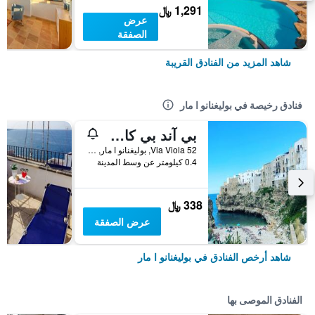
1,291 ﷼
عرض
الصفقة
شاهد المزيد من الفنادق القريبة
فنادق رخيصة في بوليغنانو ا مار
بي آند بي كازا فيور
Via Viola 52, بوليغنانو ا مار, مقاطعة باري, إيطاليا
0.4 كيلومتر عن وسط المدينة
338 ﷼
عرض الصفقة
شاهد أرخص الفنادق في بوليغنانو ا مار
الفنادق الموصى بها