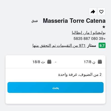
Masseria Torre Catena
فندق
نجمة واحدة
بوليغنانو ا مار، إيطاليا
+39 080 887 5835
ممتاز
971 من التقييمات تم التحقق منها
9.7
ن 17/8
-
ث 18/8
2 من الضيوف، غرفة واحدة
بحث