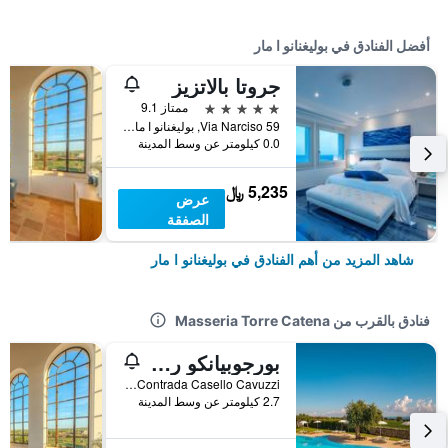
أفضل الفنادق في بوليغنانو ا مار
جروتا بالاتزيز
5 نجوم
ممتاز 9.1
Via Narciso 59, بوليغنانو ا مار, مقاطعة باري, إيطاليا
0.0 كيلومتر عن وسط المدينة
5,235 ﷼
عرض
الصفقة
شاهد المزيد من أهم الفنادق في بوليغنانو ا مار
فنادق بالقرب من Masseria Torre Catena
بورجوبيانكو ريزورت آند سبا بوليجنيانو - إم جاليري كوليكشن
Contrada Casello Cavuzzi, بوليغنانو ا مار, مقاطعة باري, إيطاليا
2.7 كيلومتر عن وسط المدينة