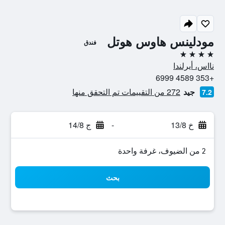
مودلينس هاوس هوتل
فندق
4 نجوم
نااس، أيرلندا
+353 4589 6999
جيد
272 من التقييمات تم التحقق منها
7.2
خ 13/8
-
ج 14/8
2 من الضيوف، غرفة واحدة
بحث