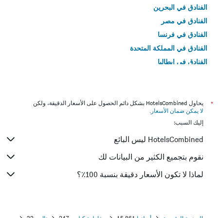
الفنادق في البحرين
الفنادق في مصر
الفنادق في فرنسا
الفنادق في المملكة المتحدة
الفنادق في إيطاليا
الفنادق في تايلاند
*
يحاول HotelsCombined بشكل دائم الحصول على الأسعار الدقيقة، ولكن
لا يمكن ضمان الأسعار
.
إليك السبب:
HotelsCombined ليس البائع
نقوم بتجميع الكثير من البيانات لك
لماذا لا تكون الأسعار دقيقة بنسبة 100٪؟
الصفحة الرئيسية
أيرلندا
15,861
مقاطعة كيلدير
247
نااس
32