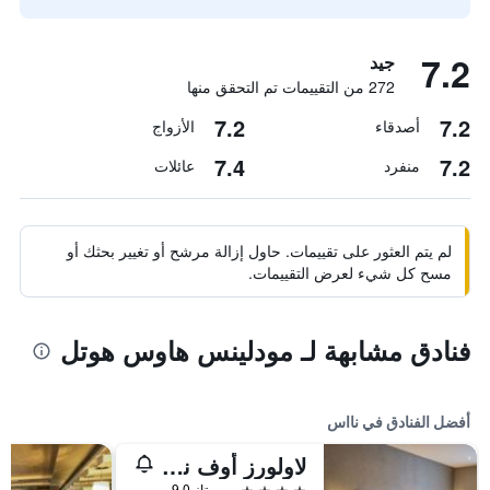
7.2
جيد
272 من التقييمات تم التحقق منها
7.2
7.2
أصدقاء
الأزواج
7.4
7.2
منفرد
عائلات
لم يتم العثور على تقييمات. حاول إزالة مرشح أو تغيير بحثك أو
مسح كل شيء لعرض التقييمات.
فنادق مشابهة لـ مودلينس هاوس هوتل
أفضل الفنادق في نااس
لاولورز أوف ناس
4 نجوم
ممتاز 9.0