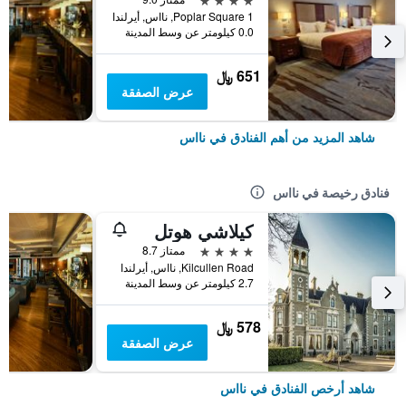
Poplar Square 1, نااس, أيرلندا
0.0 كيلومتر عن وسط المدينة
651 ﷼
عرض الصفقة
شاهد المزيد من أهم الفنادق في نااس
فنادق رخيصة في نااس
كيلاشي هوتل
4 نجوم
ممتاز 8.7
Kilcullen Road, نااس, أيرلندا
2.7 كيلومتر عن وسط المدينة
578 ﷼
عرض الصفقة
شاهد أرخص الفنادق في نااس