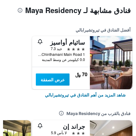
فنادق مشابهة لـ Maya Residency
أفضل الفنادق في تيروتشيرابالي
ساثيام أواسيز
4 نجوم
جيد 7.3
1 Chinthamani Main Road, تيروتشيرابالي, الهند
0.0 كيلومتر عن وسط المدينة
70 ﷼
عرض الصفقة
شاهد المزيد من أهم الفنادق في تيروتشيرابالي
فنادق بالقرب من Maya Residency
جراند إن
3 نجوم
لا بأس 5.9