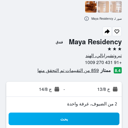
صور لـ Maya Residency
Maya Residency
فندق
3 نجوم
تيروتشيرابالي، الهند
+91 431 270 1009
ممتاز
859 من التقييمات تم التحقق منها
8.4
خ 13/8
-
ج 14/8
2 من الضيوف، غرفة واحدة
بحث