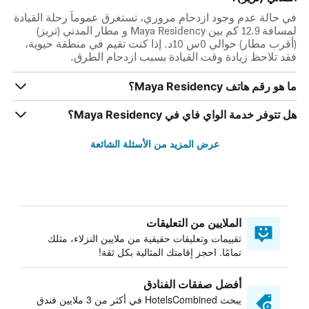
في حالة عدم وجود ازدحام مروري، تستغرق عموماً رحلة القيادة
لمسافة 12.9 كم بين Maya Residency و مطار المدني (تريز)
(أقرب مطار) حوالي 0س 10د. إذا كنت تقيم في منطقة حيوية،
فقد تلاحظ زيادة وقت القيادة بسبب ازدحام الطرق.
ما هو رقم هاتف Maya Residency؟
هل تتوفر خدمة الواي فاي في Maya Residency؟
عرض المزيد من الأسئلة الشائعة
الملايين من التعليقات
تقييمات وتعليقات حقيقية من ملايين النزلاء، مثلك
تمامًا. احجز إقامتك المثالية بكل ثقة!
أفضل صفقات الفنادق
يبحث HotelsCombined في أكثر من 3 ملايين فندق