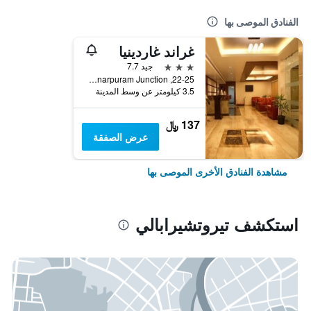
الفنادق الموصى بها
غراند غاردينيا
3 نجوم
جيد 7.7
22-25, Mannarpuram Junction, تيروتشيرابالي, الهند
3.5 كيلومتر عن وسط المدينة
137 ﷼
عرض الصفقة
مشاهدة الفنادق الأخرى الموصى بها
استكشف تيروتشيرابالي