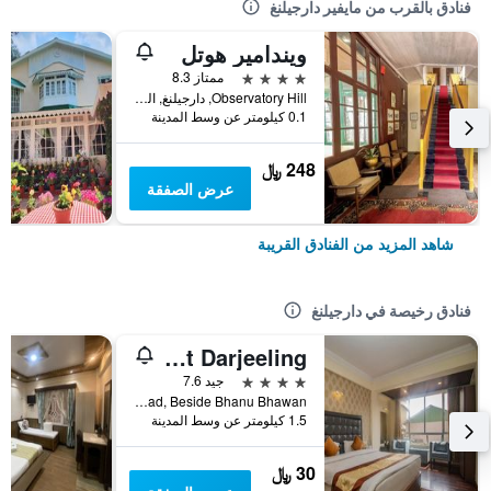
فنادق بالقرب من مايفير دارجيلنغ
ويندامير هوتل
4 نجوم
ممتاز 8.3
Observatory Hill, دارجيلنغ, الهند
0.1 كيلومتر عن وسط المدينة
248 ﷼
عرض الصفقة
شاهد المزيد من الفنادق القريبة
فنادق رخيصة في دارجيلنغ
Hotel Himalayan Retreat Darjeeling
4 نجوم
جيد 7.6
14th Kutchery Road, Beside Bhanu Bhawan, دارجيلنغ, الهند
1.5 كيلومتر عن وسط المدينة
30 ﷼