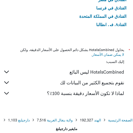
الفنادق في فرنسا
الفنادق في المملكة المتحدة
الفنادق في إيطاليا
الفنادق في تايلاند
*
يحاول HotelsCombined بشكل دائم الحصول على الأسعار الدقيقة، ولكن
لا يمكن ضمان الأسعار
.
إليك السبب:
HotelsCombined ليس البائع
نقوم بتجميع الكثير من البيانات لك
لماذا لا تكون الأسعار دقيقة بنسبة 100٪؟
الصفحة الرئيسية
الهند
192,327
ولاية بنغال الغربية
7,516
دارجيلنغ
1,103
مايفير دارجيلنغ