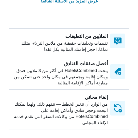
عرض المزيد من الأسئلة الشائعة
الملايين من التعليقات
تقييمات وتعليقات حقيقية من ملايين النزلاء، مثلك
تمامًا. احجز إقامتك المثالية بكل ثقة!
أفضل صفقات الفنادق
يبحث HotelsCombined في أكثر من 3 ملايين فندق
ومكان إقامة ويجمعهم في مكان واحد حتى تتمكن من
مقارنة أماكن الإقامة المثالية.
إلغاء مجاني
من الوارد أن تتغير الخطط — نتفهم ذلك. ولهذا يمكنك
البحث وحجز فنادق وأماكن إقامة على
HotelsCombined من وكالات السفر التي تقدم خدمة
الإلغاء المجاني