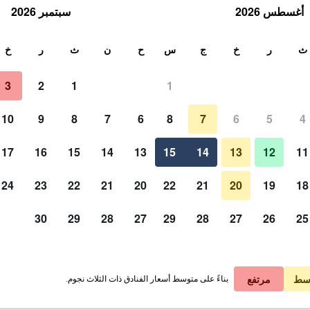
أغسطس 2026
سبتمبر 2026
ث
ث
ر
خ
ج
س
ح
ن
ث
ر
خ
3
2
1
1
10
9
8
7
6
8
7
6
5
4
17
16
15
14
13
15
14
13
12
11
عرض الأسعار
24
23
22
21
20
22
21
20
19
18
30
29
28
27
29
28
27
26
25
عرض الأسعار
عرض الأسعار
سط
مرتفع
بناءً على متوسط أسعار الفنادق ذات الثلاث نجوم.