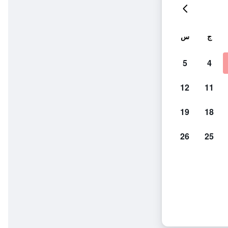
ج
س
5
4
12
11
19
18
26
25