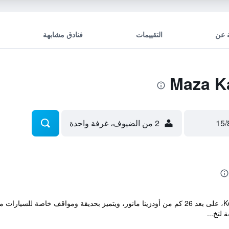
 عن
التقييمات
فنادق مشابهة
2 من الضيوف، غرفة واحدة
يقع مكان إقامة "Mazā Kāpa" في Koknese، على بعد 26 كم من أودزينا مانور، ويتميز بحديقة
 لتخ...