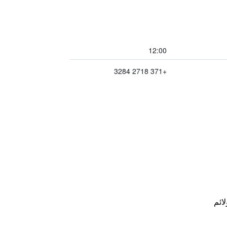
12:00
+371 2718 3284
لائم