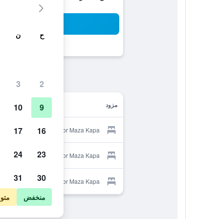
بح
ح
ن
3
2
مزود
10
9
17
16
Provider for Maza Kapa
24
23
Provider for Maza Kapa
31
30
Provider for Maza Kapa
منخفض
متو