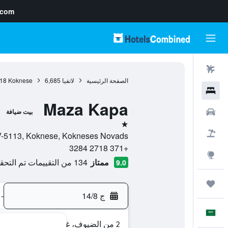
.com
رحلات طيران
الصفحة الرئيسية
لاتفيا
6,685
Koknese
18
فنادق
Maza Kapa
سيارات
بيت ضيافة
نجمة واحدة
حزم العروض
la 4, LV-5113, Koknese, Kokneses Novads
+371 2718 3284
استكشاف
ممتاز
134 من التقييمات تم التحقق منها
9.0
رحلات
ج 14/8
-
العَرَبِيَّة
2 من الضيوف، غرفة واحدة