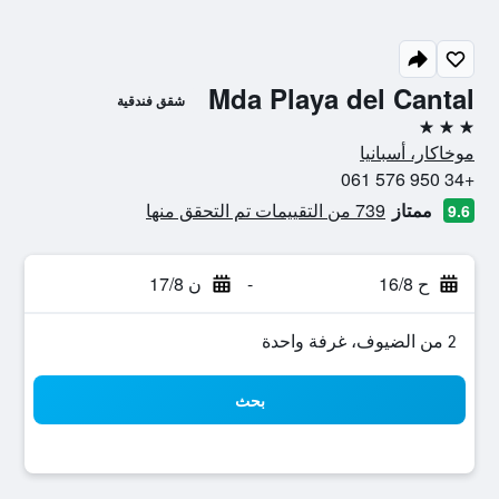
Mda Playa del Cantal
شقق فندقية
3 نجوم
موخاكار، أسبانيا
+34 950 576 061
ممتاز
739 من التقييمات تم التحقق منها
9.6
ح 16/8
-
ن 17/8
2 من الضيوف، غرفة واحدة
بحث