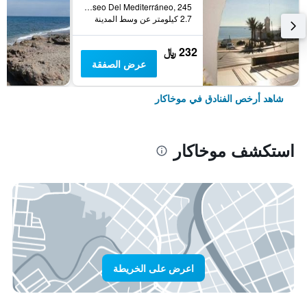
Paseo Del Mediterráneo, 245, موخاكار, منطقة أندلوسيا, أسبانيا
2.7 كيلومتر عن وسط المدينة
232 ﷼
عرض الصفقة
شاهد أرخص الفنادق في موخاكار
استكشف موخاكار
اعرض على الخريطة