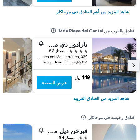
شاهد المزيد من أهم الفنادق في موخاكار
فنادق بالقرب من Mda Playa del Cantal
بارادور دي موجاكار
4 نجوم
ممتاز 8.2
Paseo del Mediterráneo, 339, موخاكار, منطقة أندلوسيا, أسبانيا
0.4 كيلومتر عن وسط المدينة
449 ﷼
عرض الصفقة
شاهد المزيد من الفنادق القريبة
فنادق رخيصة في موخاكار
فيرخن ديل مار هوليدايز
2 نجمتين
ممتاز 8.4