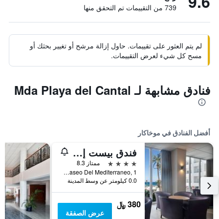
9.6
739 من التقييمات تم التحقق منها
لم يتم العثور على تقييمات. حاول إزالة مرشح أو تغيير بحثك أو
مسح كل شيء لعرض التقييمات.
فنادق مشابهة لـ Mda Playa del Cantal
أفضل الفنادق في موخاكار
فندق بيست إندالو
4 نجوم
ممتاز 8.3
Paseo Del Mediterraneo, 1, موخاكار, منطقة أندلوسيا, أسبانيا
0.0 كيلومتر عن وسط المدينة
380 ﷼
عرض الصفقة