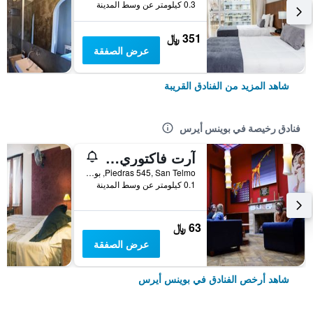
0.3 كيلومتر عن وسط المدينة
351 ﷼
عرض الصفقة
شاهد المزيد من الفنادق القريبة
فنادق رخيصة في بوينس أيرس
آرت فاكتوري سان تيلمو
Piedras 545, San Telmo, بوينس أيرس, Capital Federal District, الأرجنتين
0.1 كيلومتر عن وسط المدينة
63 ﷼
عرض الصفقة
شاهد أرخص الفنادق في بوينس أيرس