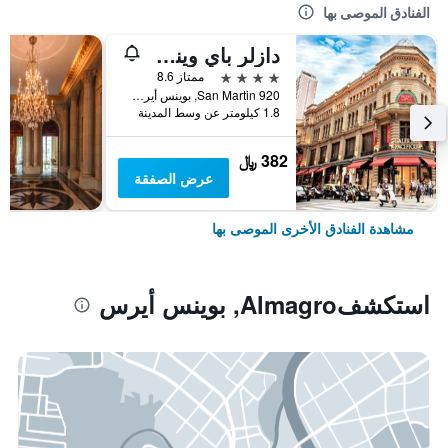
الفنادق الموصى بها
دازلر باي ويندام بوينوس أيريس سان مارتين
4 نجوم
ممتاز 8.6
San Martin 920, بوينس أيرس, Capital Federal District, الأرجنتين
1.8 كيلومتر عن وسط المدينة
382 ﷼
عرض الصفقة
مشاهدة الفنادق الأخرى الموصى بها
استكشفAlmagro, بوينس أيرس