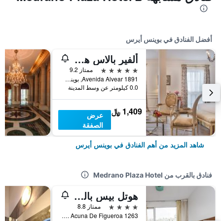
أفضل الفنادق في بوينس أيرس
ألفير بالاس هوتل
5 نجوم
ممتاز 9.2
Avenida Alvear 1891, بوينس أيرس, Capital Federal District, الأرجنتين
0.0 كيلومتر عن وسط المدينة
1,409 ﷼
عرض
الصفقة
شاهد المزيد من أهم الفنادق في بوينس أيرس
فنادق بالقرب من Medrano Plaza Hotel
هوتل بيس باليرمو
4 نجوم
ممتاز 8.8
Fco. Acuna De Figueroa 1263, بوينس أيرس, Capital Federal District, الأرجنتين