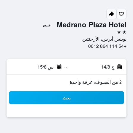
Medrano Plaza Hotel
فندق
2 نجمتين
بوينس أيرس، الأرجنتين
+54 114 864 0612
ج 14/8
-
س 15/8
2 من الضيوف، غرفة واحدة
بحث