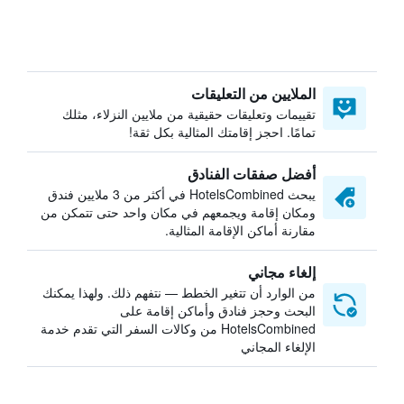
الملايين من التعليقات
تقييمات وتعليقات حقيقية من ملايين النزلاء، مثلك
تمامًا. احجز إقامتك المثالية بكل ثقة!
أفضل صفقات الفنادق
يبحث HotelsCombined في أكثر من 3 ملايين فندق
ومكان إقامة ويجمعهم في مكان واحد حتى تتمكن من
مقارنة أماكن الإقامة المثالية.
إلغاء مجاني
من الوارد أن تتغير الخطط — نتفهم ذلك. ولهذا يمكنك
البحث وحجز فنادق وأماكن إقامة على
HotelsCombined من وكالات السفر التي تقدم خدمة
الإلغاء المجاني