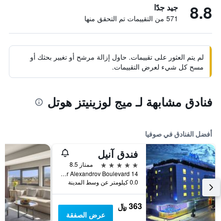
8.8
جيد جدًا
571 من التقييمات تم التحقق منها
لم يتم العثور على تقييمات. حاول إزالة مرشح أو تغيير بحثك أو
مسح كل شيء لعرض التقييمات.
فنادق مشابهة لـ ميج لوزينيتز هوتل
أفضل الفنادق في صوفيا
فندق آنيل
5 نجوم
ممتاز 8.5
14 Todor Alexandrov Boulevard, صوفيا, بلغاريا
0.0 كيلومتر عن وسط المدينة
363 ﷼
عرض الصفقة