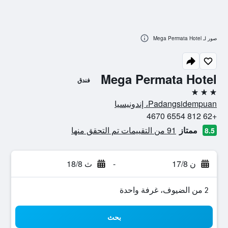
صور لـ Mega Permata Hotel
Mega Permata Hotel
فندق
3 نجوم
Padangsidempuan، إندونيسيا
+62 812 6554 4670
ممتاز
91 من التقييمات تم التحقق منها
8.5
ن 17/8
-
ث 18/8
2 من الضيوف، غرفة واحدة
بحث