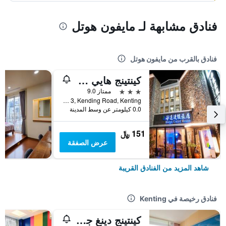
فنادق مشابهة لـ مايفون هوتل
فنادق بالقرب من مايفون هوتل
كينتينج هايي جيست هاوس
3 نجوم
ممتاز 9.0
No. 3, Kending Road, Kenting, تايوان
0.0 كيلومتر عن وسط المدينة
151 ﷼
عرض الصفقة
شاهد المزيد من الفنادق القريبة
فنادق رخيصة في Kenting
كينتينج دينغ جيا هوتل