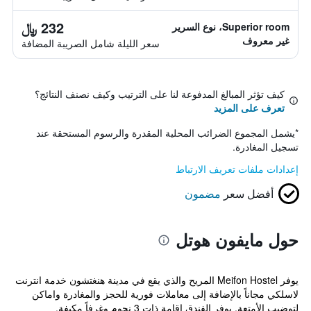
232 ﷼
Superior room، نوع السرير
غير معروف
سعر الليلة شامل الصريبة المضافة
كيف تؤثر المبالغ المدفوعة لنا على الترتيب وكيف نصنف النتائج؟
تعرف على المزيد
*
يشمل المجموع الضرائب المحلية المقدرة والرسوم المستحقة عند
تسجيل المغادرة.
إعدادات ملفات تعريف الارتباط
أفضل سعر
مضمون
حول مايفون هوتل
يوفر Meifon Hostel المريح والذي يقع في مدينة هنغتشون خدمة انترنت
لاسلكي مجاناً بالإضافة إلى معاملات فورية للحجز والمغادرة واماكن
لتوضيب الأمتعة. يوفر الفندق إقامة ذات 3 نجوم وغرفاً مكيفة.