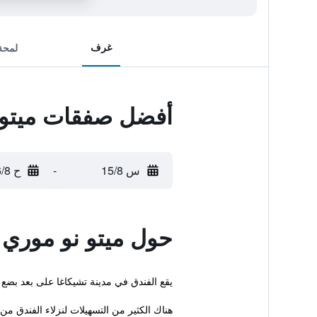
غرف
لمحة
أفضل صفقات ميتو 
س 15/8
-
ح 16/8
حول ميتو نو موري 
يقع الفندق في مدينة تشيكاغا على بعد بضع خطوات من Kawayu Onsen. كما يقدم هذا الفندق للضيوف تدليك، استقبال على م
هناك الكثير من التسهيلات لنزلاء الفندق من 