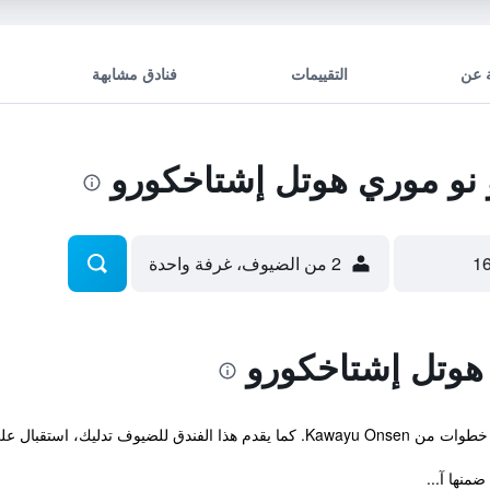
 عن
التقييمات
فنادق مشابهة
نو موري هوتل إشتاخكورو
2 من الضيوف، غرفة واحدة
هوتل إشتاخكورو
دار الساعة واماكن لتوضيب الأمتعة.
ضمنها آ...