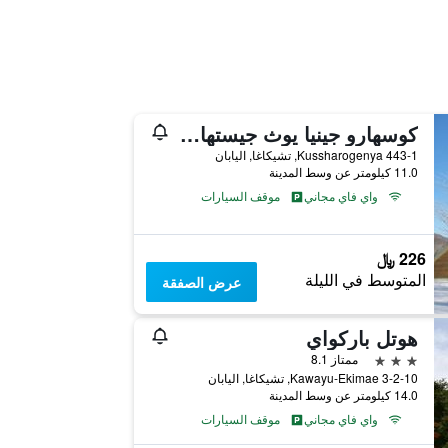
كوسهارو جينيا يوث جيستهاوس – هوستل
Kussharogenya 443-1, تشيكاغا, اليابان
11.0 كيلومتر عن وسط المدينة
واي فاي مجاني
موقف السيارات
226 ﷼
المتوسط في الليلة
عرض الصفقة
هوتل باركواي
3 نجوم
ممتاز 8.1
Kawayu-Ekimae 3-2-10, تشيكاغا, اليابان
14.0 كيلومتر عن وسط المدينة
واي فاي مجاني
موقف السيارات