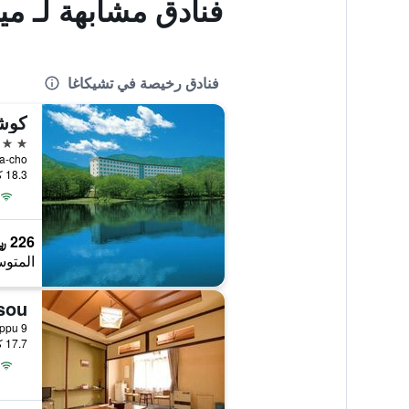
فنادق مشابهة لـ مي
فنادق رخيصة في تشيكاغا
كوش
3 نجوم
kaga-cho
18.3 كيلومتر عن وسط المدينة
226 ﷼
المتوس
sou
9 Sawanchisappu, تشيكاغا, اليابان
17.7 كيلومتر عن وسط المدينة