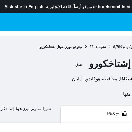
ar.hotelscombined
متوفر أيضاً باللغة الإنجليزية.
Visit site in English
كايدو
6,789
تشيكاغا
78
ميتو نو موري هوتل إشتاخكورو
إشتاخكورو
فندق
صور لـ ميتو نو موري هوتل إشتاخكور
ح 16/8