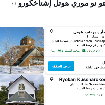
تو نو موري هوتل إشتاخكورو
ارو برنس هوتل
ممتاز 8.1
Kussharo-onsen, Teshi, تشيكاغا, اليابان
واي فاي مجاني
موقف السيارات
سبا
عرض الصفقة
ط في الليلة
Ryokan Kussharoko
واي فاي مجاني