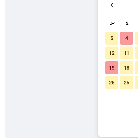
ج
س
5
4
12
11
19
18
26
25