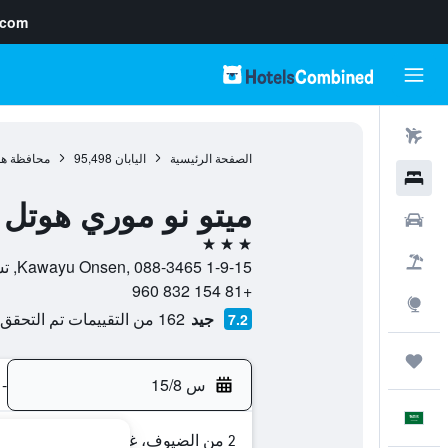
.com
رحلات طيران
الصفحة الرئيسية
اليابان
95,498
محافظة هو
فنادق
ميتو نو موري هوتل 
سيارات
3 نجوم
حزم العروض
1-9-15 Kawayu Onsen, 088-3465, تشيكاغا, محافظة هوكايدو, اليابان
+81 154 832 960
استكشاف
جيد
162 من التقييمات تم التحقق منها
7.2
رحلات
س 15/8
-
العَرَبِيَّة
2 من الضيوف، غرفة واحدة