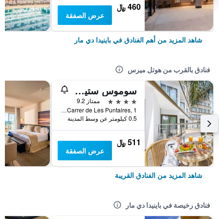
460 ﷼
عرض الصفقة
شاهد المزيد من أهم الفنادق في باينيدا دي مار
فنادق بالقرب من هوتل ميرس
سوموس ستيلا آند سبا
4 نجوم
ممتاز 9.2
Carrer de Les Puntaires, 1, باينيدا دي مار, كاتالونيا, أسبانيا
0.5 كيلومتر عن وسط المدينة
511 ﷼
عرض الصفقة
شاهد المزيد من الفنادق القريبة
فنادق رخيصة في باينيدا دي مار