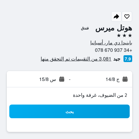
هوتل ميرس
فندق
3 نجوم
باينيدا دي مار، أسبانيا
+34 937 670 078
جيد
3,081 من التقييمات تم التحقق منها
7.9
ج 14/8
-
س 15/8
2 من الضيوف، غرفة واحدة
بحث