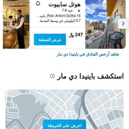
هوتل سابيوت
نجمة واحدة
جيد 7.8
Rvd. Antoni Doltra 15, باينيدا دي مار, كاتالونيا, أسبانيا
0.7 كيلومتر عن وسط المدينة
247 ﷼
عرض الصفقة
شاهد أرخص الفنادق في باينيدا دي مار
استكشف باينيدا دي مار
اعرض على الخريطة