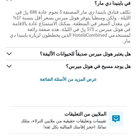
في باينيدا دي مار؟
تكلف فنادق باينيدا دي مار المصنفة 3 نجوم عادة 686 ﷼ في
الليلة ، ولكن وسطياً يتوفر هوتل ميرس بسعر أقل بنسبة 17%
عن معدل السعر في المنطقة. يمكنك الاستمتاع عادة بالاقامة
في هوتل ميرس بـ 573 ﷼ في الليلة. هذه صفقة رائعة
لمستخدمي HotelsCombined الذين يخططون لزيارة باينيدا دي
مار.
هل يعتبر هوتل ميرس صديقاً للحيوانات الأليفة؟
هل يوجد مسبح في هوتل ميرس؟
عرض المزيد من الأسئلة الشائعة
الملايين من التعليقات
تقييمات وتعليقات حقيقية من ملايين النزلاء، مثلك
تمامًا. احجز إقامتك المثالية بكل ثقة!