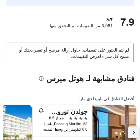
7.9
جيد
3,081 من التقييمات تم التحقق منها
لم يتم العثور على تقييمات. حاول إزالة مرشح أو تغيير بحثك أو
مسح كل شيء لعرض التقييمات.
فنادق مشابهة لـ هوتل ميرس
أفضل الفنادق في باينيدا دي مار
جولدن توروس أكوابارك ريزورت
4 نجوم
ممتاز 8.5
Passeig Marítim, 33, باينيدا دي مار, كاتالونيا, أسبانيا
0.0 كيلومتر عن وسط المدينة