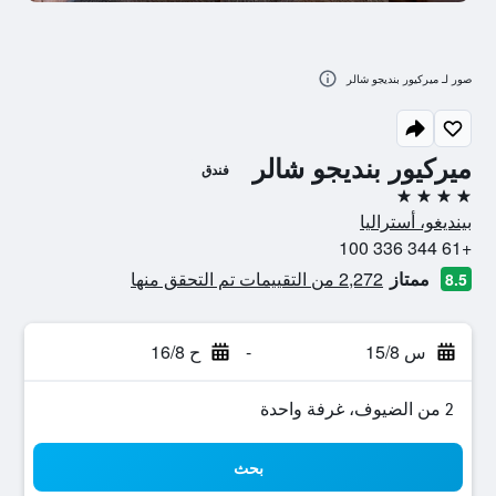
صور لـ ميركيور بنديجو شالر
ميركيور بنديجو شالر
فندق
4 نجوم
بينديغو، أستراليا
+61 344 336 100
ممتاز
2,272 من التقييمات تم التحقق منها
8.5
س 15/8
-
ح 16/8
2 من الضيوف، غرفة واحدة
بحث