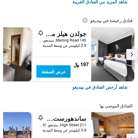
شاهد المزيد من الفنادق القريبة
فنادق رخيصة في بينديغو
جولدن هيلز موتل
145 Marong Road, بينديغو, VIC, أستراليا
2.9 كيلومتر عن وسط المدينة
197 ﷼
عرض الصفقة
شاهد أرخص الفنادق في بينديغو
الفنادق الموصى بها
ساندهورست موتور إن بينديجو
211 High Street, بينديغو, VIC, أستراليا
5.9 كيلومتر عن وسط المدينة