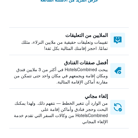
الملايين من التعليقات
تقييمات وتعليقات حقيقية من ملايين النزلاء، مثلك
تمامًا. احجز إقامتك المثالية بكل ثقة!
أفضل صفقات الفنادق
يبحث HotelsCombined في أكثر من 3 ملايين فندق
ومكان إقامة ويجمعهم في مكان واحد حتى تتمكن من
مقارنة أماكن الإقامة المثالية.
إلغاء مجاني
من الوارد أن تتغير الخطط — نتفهم ذلك. ولهذا يمكنك
البحث وحجز فنادق وأماكن إقامة على
HotelsCombined من وكالات السفر التي تقدم خدمة
الإلغاء المجاني