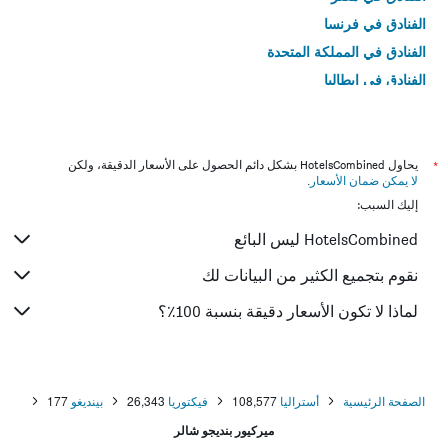
الفنادق في فرنسا
الفنادق في المملكة المتحدة
الفنادق في إيطاليا
الفنادق في تايلاند
*
يحاول HotelsCombined بشكل دائم الحصول على الأسعار الدقيقة، ولكن
لا يمكن ضمان الأسعار
.
إليك السبب:
HotelsCombined ليس البائع
نقوم بتجميع الكثير من البيانات لك
لماذا لا تكون الأسعار دقيقة بنسبة 100٪؟
الصفحة الرئيسية
أستراليا
108,577
فيكتوريا
26,343
بينديغو
177
ميركيور بنديجو شالر