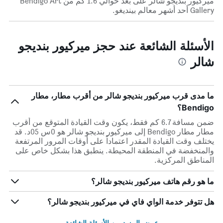
ميركيور بنديجو شالر على بعد حوالي 1.6 كم من Bendigo Art
Gallery أحد أشهر معالم بينديغو.
الأسئلة الشائعة عند حجز ميركيور بنديجو
شالر
ما مدى قرب ميركيور بنديجو شالر من أقرب مطار، مطار
Bendigo؟
ضمن مسافة 6.7 كم فقط، يكون وقت القيادة المتوقع من أقرب
مطار مطار Bendigo إلى ميركيور بنديجو شالر هو 0س 05د. قد
يختلف وقت القيادة المقدر اعتماداً على أوقات المرور المرتفعة
والمنخفضة في المنطقة المحيطة. ينطبق هذا بشكل خاص على
المناطق المركزية.
ما هو رقم هاتف ميركيور بنديجو شالر؟
هل تتوفر خدمة الواي فاي في ميركيور بنديجو شالر؟
عرض المزيد من الأسئلة الشائعة