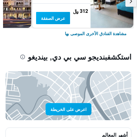
312 ﷼
عرض الصفقة
مشاهدة الفنادق الأخرى الموصى بها
استكشفبنديجو سي بي دي, بينديغو
اعرض على الخريطة
أشهر المعالم