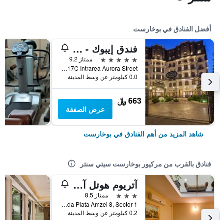
أفضل الفنادق في بوخارست
فندق إيبوك - رولي ىند شاتو
5 نجوم
ممتاز 9.2
17C Intrarea Aurora Street, بوخارست, رومانيا
0.0 كيلومتر عن وسط المدينة
663 ﷼
عرض الصفقة
شاهد المزيد من أهم الفنادق في بوخارست
فنادق بالقرب من مركيور بوخارست سيتي سنتر
آتريوم هوتل آتينيو سيتي سنتر
3 نجوم
ممتاز 8.5
Strada Piata Amzei 8, Sector 1, بوخارست, رومانيا
0.2 كيلومتر عن وسط المدينة