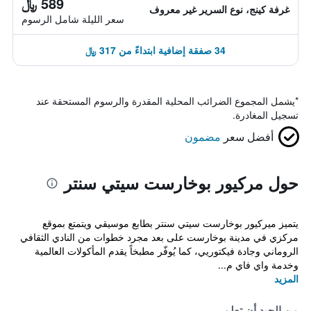
589 ﷼
غرفة كينج، نوع السرير غير معروف
سعر الليلة شامل الرسوم
34 صفقة إضافية ابتداءً من 317 ﷼
*
يشمل المجموع الضرائب المحلية المقدرة والرسوم المستحقة عند
تسجيل المغادرة.
أفضل سعر
مضمون
حول مركيور بوخارست سيتي سنتر
يتميز ميركيور بوخارست سيتي سنتر بطابع موسيقي ويتمتع بموقع
مركزي في مدينة بوخارست على بعد مجرد خطوات من النادي الثقافي
الروماني وجادة فيكتوريي، كما يُوفّر مطبخاً يقدم المأكولات العالمية
وخدمة واي فاي م...
المزيد
من الجيد أن تعلم