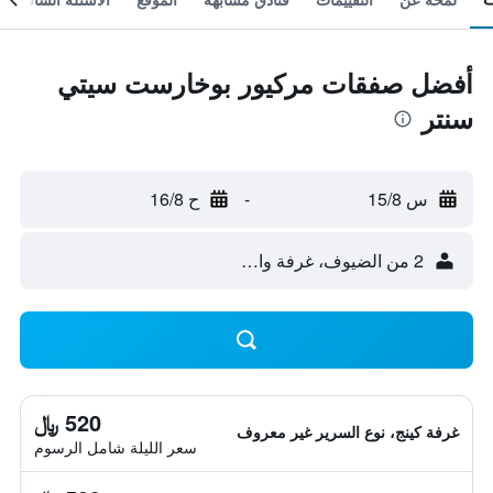
أفضل صفقات مركيور بوخارست سيتي
سنتر
س 15/8
-
ح 16/8
2 من الضيوف، غرفة واحدة
520 ﷼
غرفة كينج، نوع السرير غير معروف
سعر الليلة شامل الرسوم