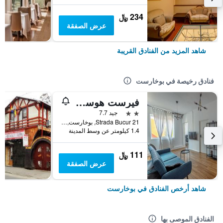
234 ﷼
عرض الصفقة
شاهد المزيد من الفنادق القريبة
فنادق رخيصة في بوخارست
فيرست هوستل بوكور 21
2 نجمتين
جيد 7.7
21 Strada Bucur, بوخارست, رومانيا
1.4 كيلومتر عن وسط المدينة
111 ﷼
عرض الصفقة
شاهد أرخص الفنادق في بوخارست
الفنادق الموصى بها