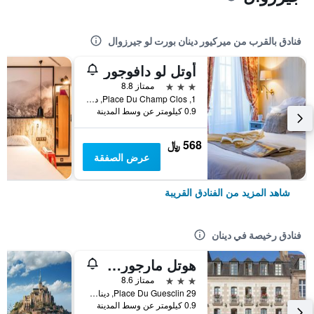
فنادق بالقرب من ميركيور دينان بورت لو جيرزوال
أوتل لو دافوجور
3 نجوم
ممتاز 8.8
1, Place Du Champ Clos, دينان, منطقة بريتاني, فرنسا
0.9 كيلومتر عن وسط المدينة
568 ﷼
عرض الصفقة
شاهد المزيد من الفنادق القريبة
فنادق رخيصة في دينان
هوتل مارجوريت
3 نجوم
ممتاز 8.6
29 Place Du Guesclin, دينان, منطقة بريتاني, فرنسا
0.9 كيلومتر عن وسط المدينة