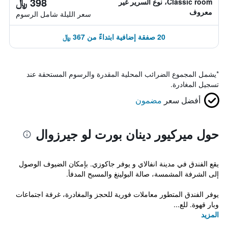
398 ﷼
Classic room، نوع السرير غير
معروف
سعر الليلة شامل الرسوم
20 صفقة إضافية ابتداءً من 367 ﷼
*
يشمل المجموع الضرائب المحلية المقدرة والرسوم المستحقة عند
تسجيل المغادرة.
أفضل سعر
مضمون
حول ميركيور دينان بورت لو جيرزوال
يقع الفندق في مدينة انفالاي و يوفر جاكوزي. بإمكان الضيوف الوصول
إلى الشرفة المشمسة، صالة البولينغ والمسبح المدفأ.
يوفر الفندق المتطور معاملات فورية للحجز والمغادرة، غرفة اجتماعات
وبار قهوة. للع...
المزيد