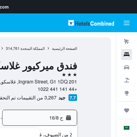
.com
رحلات طيران
الصفحة الرئيسية
المملكة المتحدة
314,761
فنادق
فندق ميركيور غلاس
سيارات
3 نجوم
حزم العروض
201 Ingram Street, G1 1DQ, غلاسكو, اسكتلندا, المملكة المتحدة
+44 141 441 1022
استكشاف
جيد
3,267 من التقييمات تم التحقق منها
7.7
رحلات
ح 16/8
-
العَرَبِيَّة
2 من الضيوف، غرفة واحدة