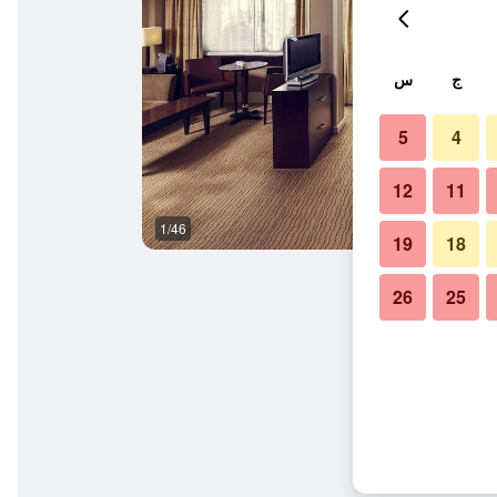
ج
س
5
4
12
11
1/46
بوفيه
19
18
26
25