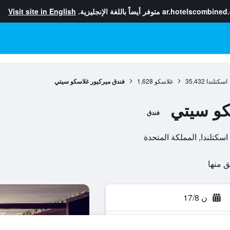
ar.hotelscombined
متوفر أيضاً باللغة الإنجليزية.
Visit site in English
اسكتلندا
35,432
غلاسكو
1,628
فندق ميركيور غلاسكو سيتي
كو سيتي
فندق
ن 17/8