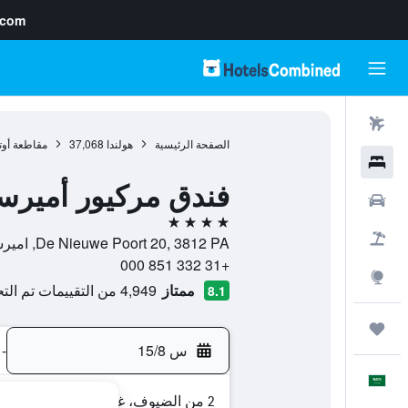
.com
رحلات طيران
الصفحة الرئيسية
هولندا
37,068
مقاطعة أو
فنادق
فندق مركيور أمير
سيارات
4 نجوم
حزم العروض
De Nieuwe Poort 20, 3812 PA, اميرسفورت, مقاطعة أوتريخت, هولندا
+31 332 851 000
استكشاف
ممتاز
4,949 من التقييمات تم التحقق منها
8.1
رحلات
س 15/8
-
العَرَبِيَّة
2 من الضيوف، غرفة واحدة