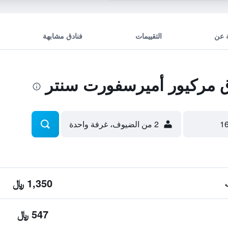
 عن
التقييمات
فنادق مشابهة
 مركيور أميرسفورت سنتر
2 من الضيوف، غرفة واحدة
1,350 ﷼
547 ﷼