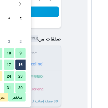
بح
ح
ن
283 ﷼
صفقات من
/
أرخص سعر اللي
3
2
مزود
الإجما
10
9
283
17
16
24
23
298
31
30
337
منخفض
متو
36 صفقة إضافية لـ فندق مركيور أميرسفورت سنتر