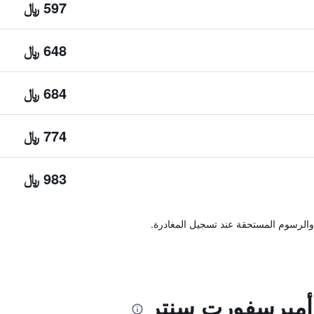
597 ﷼
648 ﷼
684 ﷼
774 ﷼
983 ﷼
والرسوم المستحقة عند تسجيل المغادرة.
أميرسفورت سنتر