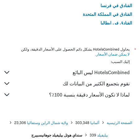
الفنادق في فرنسا
الفنادق في المملكة المتحدة
الفنادق في إيطاليا
الفنادق في تايلاند
*
يحاول HotelsCombined بشكل دائم الحصول على الأسعار الدقيقة، ولكن
لا يمكن ضمان الأسعار
.
إليك السبب:
HotelsCombined ليس البائع
نقوم بتجميع الكثير من البيانات لك
لماذا لا تكون الأسعار دقيقة بنسبة 100٪؟
الصفحة الرئيسية
ألمانيا
303,348
ولاية شمال الراين وستفاليا
23,306
بيليفيلد
339
سنداي هوتل بيليفيلد جوهانيسبيرج