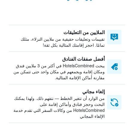
الملايين من التعليقات
تقييمات وتعليقات حقيقية من ملايين النزلاء، مثلك
تمامًا. احجز إقامتك المثالية بكل ثقة!
أفضل صفقات الفنادق
يبحث HotelsCombined في أكثر من 3 ملايين فندق
ومكان إقامة ويجمعهم في مكان واحد حتى تتمكن من
مقارنة أماكن الإقامة المثالية.
إلغاء مجاني
من الوارد أن تتغير الخطط — نتفهم ذلك. ولهذا يمكنك
البحث وحجز فنادق وأماكن إقامة على
HotelsCombined من وكالات السفر التي تقدم خدمة
الإلغاء المجاني