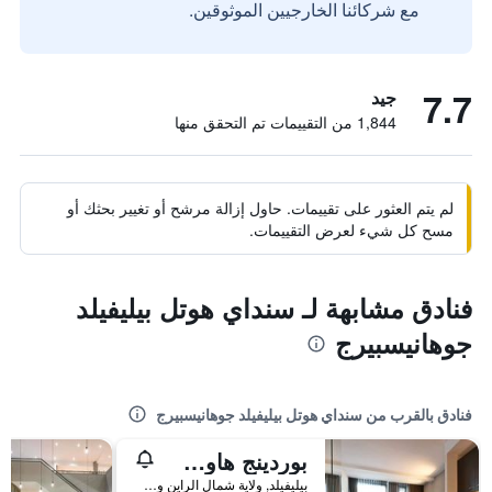
مع شركائنا الخارجيين الموثوقين.
7.7
جيد
1,844 من التقييمات تم التحقق منها
لم يتم العثور على تقييمات. حاول إزالة مرشح أو تغيير بحثك أو
مسح كل شيء لعرض التقييمات.
فنادق مشابهة لـ سنداي هوتل بيليفيلد
جوهانيسبيرج
فنادق بالقرب من سنداي هوتل بيليفيلد جوهانيسبيرج
بوردينج هاوس بيليفيلد
بيليفيلد, ولاية شمال الراين وستفاليا, ألمانيا