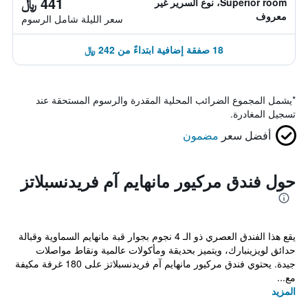
441 ﷼
Superior room، نوع السرير غير
معروف
سعر الليلة شامل الرسوم
18 صفقة إضافية ابتداءً من 242 ﷼
*
يشمل المجموع الضرائب المحلية المقدرة والرسوم المستحقة عند
تسجيل المغادرة.
أفضل سعر
مضمون
حول فندق مركيور مانهايم آم فريدنسبلاتز
يقع هذا الفندق العصري ذو الـ 4 نجوم بجوار قبة مانهايم السماوية وقبالة
حدائق لويزينبارك، ويتميز بحديقة ومأكولات عالمية ونقاط مواصلات
جيدة. يحتوي فندق مركيور مانهايم آم فريدنسبلاتز على 180 غرفة مكيفة
مع...
المزيد