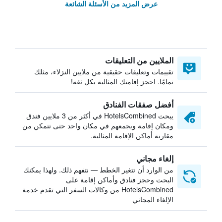
عرض المزيد من الأسئلة الشائعة
الملايين من التعليقات
تقييمات وتعليقات حقيقية من ملايين النزلاء، مثلك
تمامًا. احجز إقامتك المثالية بكل ثقة!
أفضل صفقات الفنادق
يبحث HotelsCombined في أكثر من 3 ملايين فندق
ومكان إقامة ويجمعهم في مكان واحد حتى تتمكن من
مقارنة أماكن الإقامة المثالية.
إلغاء مجاني
من الوارد أن تتغير الخطط — نتفهم ذلك. ولهذا يمكنك
البحث وحجز فنادق وأماكن إقامة على
HotelsCombined من وكالات السفر التي تقدم خدمة
الإلغاء المجاني