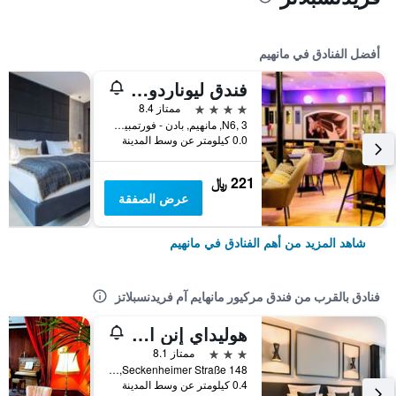
أفضل الفنادق في مانهيم
فندق ليوناردو مانهايم سيتي سنتر
4 نجوم
ممتاز 8.4
N6, 3, مانهيم, بادن - فورتمبيرغ, ألمانيا
0.0 كيلومتر عن وسط المدينة
221 ﷼
عرض الصفقة
شاهد المزيد من أهم الفنادق في مانهيم
فنادق بالقرب من فندق مركيور مانهايم آم فريدنسبلاتز
هوليداي إنن ا ت اإن ي ، سكواير مانهايم باي آيتش جي
3 نجوم
ممتاز 8.1
Seckenheimer Straße 148, مانهيم, بادن - فورتمبيرغ, ألمانيا
0.4 كيلومتر عن وسط المدينة