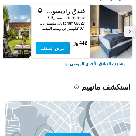
فندق راديسون بلو، مانهايم
4 نجوم
ممتاز 8.9
Quadrant Q7, 27, مانهيم, بادن - فورتمبيرغ, ألمانيا
0.1 كيلومتر عن وسط المدينة
446 ﷼
عرض الصفقة
مشاهدة الفنادق الأخرى الموصى بها
استكشف مانهيم