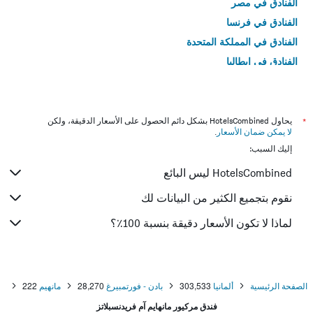
الفنادق في مصر
الفنادق في فرنسا
الفنادق في المملكة المتحدة
الفنادق في إيطاليا
الفنادق في تايلاند
*
يحاول HotelsCombined بشكل دائم الحصول على الأسعار الدقيقة، ولكن
لا يمكن ضمان الأسعار
.
إليك السبب:
HotelsCombined ليس البائع
نقوم بتجميع الكثير من البيانات لك
لماذا لا تكون الأسعار دقيقة بنسبة 100٪؟
الصفحة الرئيسية
ألمانيا
303,533
بادن - فورتمبيرغ
28,270
مانهيم
222
فندق مركيور مانهايم آم فريدنسبلاتز