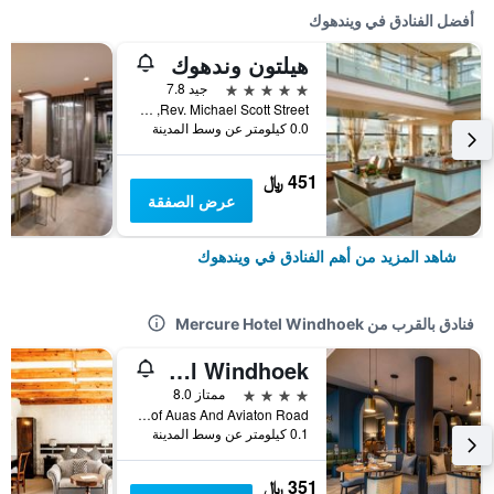
أفضل الفنادق في ويندهوك
هيلتون وندهوك
5 نجوم
جيد 7.8
Rev. Michael Scott Street, ويندهوك, ناميبيا
0.0 كيلومتر عن وسط المدينة
451 ﷼
عرض الصفقة
شاهد المزيد من أهم الفنادق في ويندهوك
فنادق بالقرب من Mercure Hotel Windhoek
Mövenpick Hotel Windhoek
4 نجوم
ممتاز 8.0
Corner of Auas And Aviaton Road, ويندهوك, ناميبيا
0.1 كيلومتر عن وسط المدينة
351 ﷼