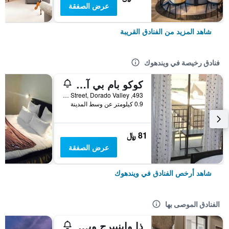
عرض الصفقة
شاهد المزيد من الفنادق القريبة
فنادق رخيصة في ويندهوك
كوكو بام بي آند بي
493, Coco Palm Street, Dorado Valley, ويندهوك, ناميبيا
0.9 كيلومتر عن وسط المدينة
81 ﷼
عرض الصفقة
شاهد أرخص الفنادق في ويندهوك
الفنادق الموصى بها
ذا واينبيرج ويندهوك