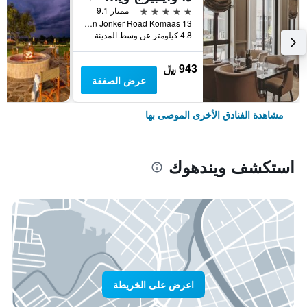
5 نجوم
ممتاز 9.1
13 Jan Jonker Road Komaas, ويندهوك, ناميبيا
4.8 كيلومتر عن وسط المدينة
943 ﷼
عرض الصفقة
مشاهدة الفنادق الأخرى الموصى بها
استكشف ويندهوك
اعرض على الخريطة