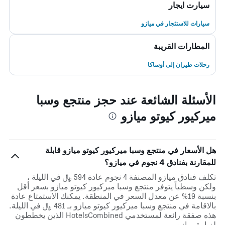
سيارت ايجار
سيارات للاستئجار في ميازو
المطارات القريبة
رحلات طيران إلى أوساكا
الأسئلة الشائعة عند حجز منتجع وسبا
ميركيور كيوتو ميازو
هل الأسعار في منتجع وسبا ميركيور كيوتو ميازو قابلة
للمقارنة بفنادق 4 نجوم في ميازو؟
تكلف فنادق ميازو المصنفة 4 نجوم عادة 594 ﷼ في الليلة ،
ولكن وسطياً يتوفر منتجع وسبا ميركيور كيوتو ميازو بسعر أقل
بنسبة 19% عن معدل السعر في المنطقة. يمكنك الاستمتاع عادة
بالاقامة في منتجع وسبا ميركيور كيوتو ميازو بـ 481 ﷼ في الليلة.
هذه صفقة رائعة لمستخدمي HotelsCombined الذين يخططون
لزيارة ميازو.