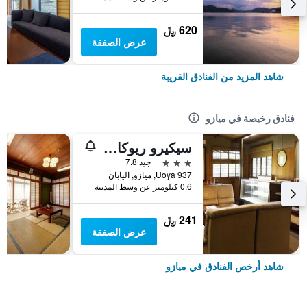
620 ﷼
عرض الصفقة
شاهد المزيد من الفنادق القريبة
فنادق رخيصة في ميازو
سيكيرو ريوكان هيستوريكال ميوزيام هوتل
3 نجوم
جيد 7.8
937 Uoya, ميازو, اليابان
0.6 كيلومتر عن وسط المدينة
241 ﷼
عرض الصفقة
شاهد أرخص الفنادق في ميازو