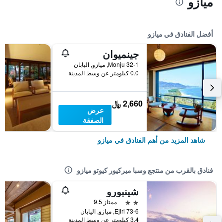
ميازو
أفضل الفنادق في ميازو
جينميوان
32-1 Monju, ميازو, اليابان
0.0 كيلومتر عن وسط المدينة
2,660 ﷼
عرض
الصفقة
شاهد المزيد من أهم الفنادق في ميازو
فنادق بالقرب من منتجع وسبا ميركيور كيوتو ميازو
شينبورو
2 نجمتين
ممتاز 9.5
73-6 Ejiri, ميازو, اليابان
3.4 كيلومتر عن وسط المدينة