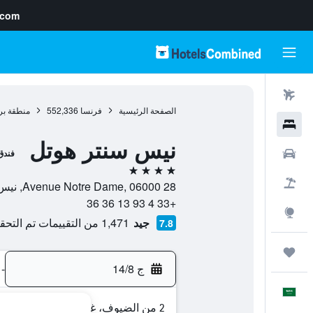
.com
رحلات طيران
الصفحة الرئيسية
فرنسا
552,336
منطقة بر
فنادق
نيس سنتر هوتل
سيارات
فندق
4 نجوم
حزم العروض
28 Avenue Notre Dame, 06000, نيس, فرنسا
+33 4 93 13 36 36
استكشاف
جيد
1,471 من التقييمات تم التحقق منها
7.8
رحلات
ج 14/8
-
العَرَبِيَّة
2 من الضيوف، غرفة واحدة