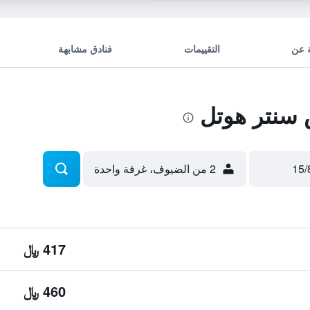
 عن
التقييمات
فنادق مشابهة
سنتر هوتل
2 من الضيوف، غرفة واحدة
417 ﷼
460 ﷼