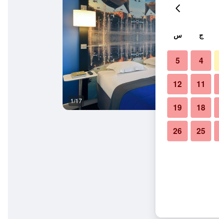
ج
س
5
4
12
11
1/17
شرفة
19
18
26
25