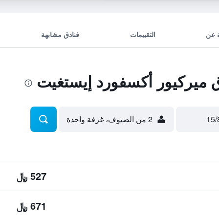
 عن
التقييمات
فنادق مشابهة
ميركيور أكسفورد إيستغيت
2 من الضيوف، غرفة واحدة
527 ﷼
671 ﷼