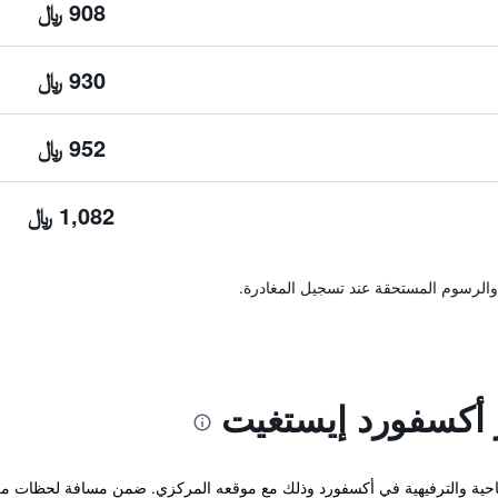
908 ﷼
930 ﷼
952 ﷼
1,082 ﷼
والرسوم المستحقة عند تسجيل المغادرة.
 أكسفورد إيستغيت
حية والترفيهية في أكسفورد وذلك مع موقعه المركزي. ضمن مسافة لحظات من ال