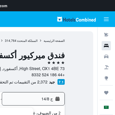
.com
رحلات طيران
الصفحة الرئيسية
المملكة المتحدة
314,764
فنادق
فندق ميركيور أكسف
سيارات
4 نجوم
حزم العروض
73 High Street, OX1 4BE, أكسفورد, إنجلترا, المملكة المتحدة
+44 186 524 8332
استكشاف
جيد
2,372 من التقييمات تم التحقق منها
7.1
رحلات
ج 14/8
-
العَرَبِيَّة
2 من الضيوف، غرفة واحدة