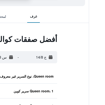
غرف
لمحة
أفضل صفقات كوالي
ج 14/8
-
س 15/8
Queen room، نوع السرير غير معروف
Queen room، 1 سرير كوين