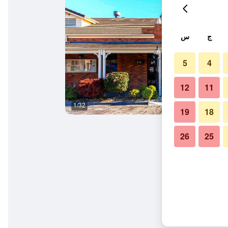
ج
س
5
4
12
11
1/32
شرفة مرصوفة
19
18
26
25