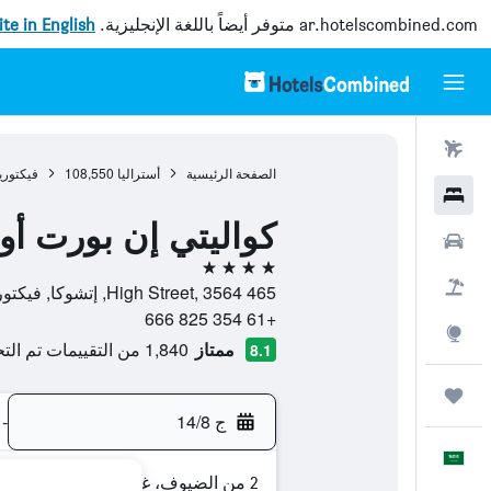
ar.hotelscombined.com
متوفر أيضاً باللغة الإنجليزية.
site in English
رحلات طيران
الصفحة الرئيسية
أستراليا
108,550
فيكتوري
فنادق
كواليتي إن بورت أو
سيارات
4 نجوم
حزم العروض
465 High Street, 3564, إتشوكا, فيكتوريا, أستراليا
+61 354 825 666
استكشاف
ممتاز
1,840 من التقييمات تم التحقق منها
8.1
رحلات
ج 14/8
-
العَرَبِيَّة
2 من الضيوف، غرفة واحدة