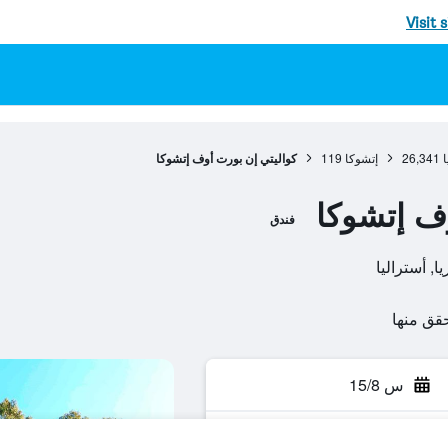
Visit 
ا
26,341
إتشوكا
119
كواليتي إن بورت أوف إتشوكا
ف إتشوكا
فندق
س 15/8