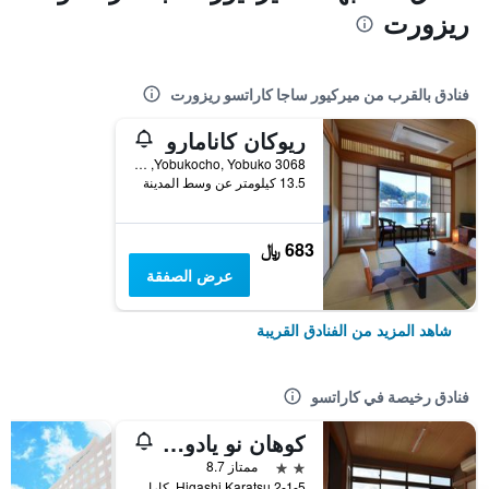
ريزورت
فنادق بالقرب من ميركيور ساجا كاراتسو ريزورت
ريوكان كانامارو
3068 Yobukocho, Yobuko, كاراتسو, اليابان
13.5 كيلومتر عن وسط المدينة
683 ﷼
عرض الصفقة
شاهد المزيد من الفنادق القريبة
فنادق رخيصة في كاراتسو
كوهان نو يادو كاراتسو كاستل
2 نجمتين
ممتاز 8.7
Higashi Karatsu 2-1-5, كاراتسو, اليابان