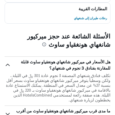
المطارات القريبة
رحلات طيران إلى شنغهاي
الأسئلة الشائعة عند حجز ميركيور
شانغهاي هونغقياو ساوث
هل الأسعار في ميركيور شانغهاي هونغقياو ساوث قابلة
للمقارنة بفنادق 3 نجوم في شنغهاي؟
تكلف فنادق شنغهاي المصنفة 3 نجوم عادة 301 ﷼ في الليلة ،
ولكن وسطياً يتوفر ميركيور شانغهاي هونغقياو ساوث بسعر أقل
بنسبة 27% عن معدل السعر في المنطقة. يمكنك الاستمتاع عادة
بالاقامة في ميركيور شانغهاي هونغقياو ساوث بـ 220 ﷼ في
الليلة. هذه صفقة رائعة لمستخدمي HotelsCombined الذين
يخططون لزيارة شنغهاي.
ما مدى قرب ميركيور شانغهاي هونغقياو ساوث من أقرب