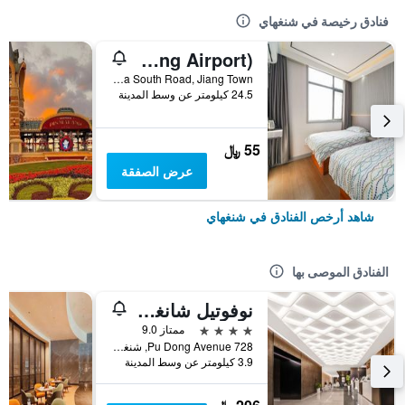
فنادق رخيصة في شنغهاي
Pod Inn (Shanghai Pudong Airport)
No. 10 Shuizha South Road, Jiang Town, شنغهاي, الصين
24.5 كيلومتر عن وسط المدينة
55 ﷼
عرض الصفقة
شاهد أرخص الفنادق في شنغهاي
الفنادق الموصى بها
نوفوتيل شانغهاي أتلانتس
4 نجوم
ممتاز 9.0
728 Pu Dong Avenue, شنغهاي, الصين
3.9 كيلومتر عن وسط المدينة