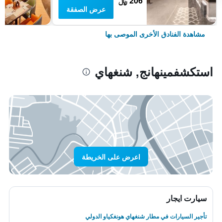
206 ﷼
عرض الصفقة
مشاهدة الفنادق الأخرى الموصى بها
استكشفمينهانج, شنغهاي
اعرض على الخريطة
سيارت ايجار
تأجير السيارات في مطار شنغهاي هونغكياو الدولي