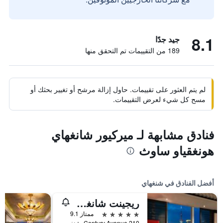
8.1
جيد جدًا
189 من التقييمات تم التحقق منها
لم يتم العثور على تقييمات. حاول إزالة مرشح أو تغيير بحثك أو
مسح كل شيء لعرض التقييمات.
فنادق مشابهة لـ ميركيور شانغهاي
هونغقياو ساوث
أفضل الفنادق في شنغهاي
ريجينت شانغهاي بودونج
5 نجوم
ممتاز 9.1
210 Century Avenue, شنغهاي, الصين