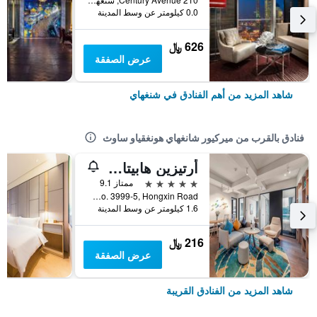
0.0 كيلومتر عن وسط المدينة
626 ﷼
عرض الصفقة
شاهد المزيد من أهم الفنادق في شنغهاي
فنادق بالقرب من ميركيور شانغهاي هونغقياو ساوث
أرتيزين هابيتات هونجتشياو شانجهاي
5 نجوم
ممتاز 9.1
No. 3999-5, Hongxin Road, شنغهاي, الصين
1.6 كيلومتر عن وسط المدينة
216 ﷼
عرض الصفقة
شاهد المزيد من الفنادق القريبة