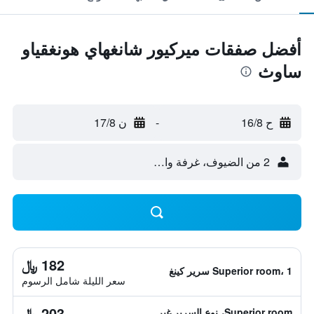
أفضل صفقات ميركيور شانغهاي هونغقياو
ساوث
ح 16/8
-
ن 17/8
2 من الضيوف، غرفة واحدة
182 ﷼
Superior room، 1 سرير كينغ
سعر الليلة شامل الرسوم
203 ﷼
Superior room، نوع السرير غير