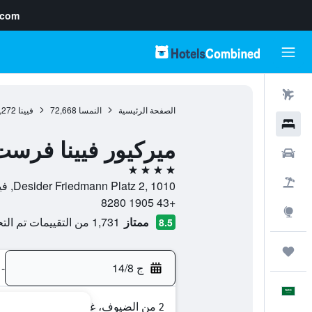
.com
رحلات طيران
الصفحة الرئيسية
النمسا
72,668
فيينا
,272
فنادق
ميركيور فيينا فرست
سيارات
4 نجوم
حزم العروض
Desider Friedmann Platz 2, 1010, فيينا, فيينا, النمسا
+43 1905 8280
استكشاف
ممتاز
1,731 من التقييمات تم التحقق منها
8.5
رحلات
ج 14/8
-
العَرَبِيَّة
2 من الضيوف، غرفة واحدة