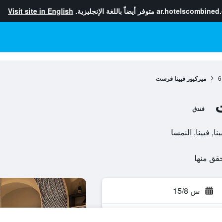
ar.hotelscombined
متوفر أيضاً باللغة الإنجليزية.
Visit site in English
6
ميركيور فيينا فرست
فندق
س 15/8