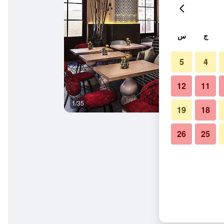
ج
س
5
4
12
11
1/35
مطعم
19
18
26
25