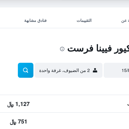
 عن
التقييمات
فنادق مشابهة
ور فيينا فرست
2 من الضيوف، غرفة واحدة
1,127 ﷼
751 ﷼